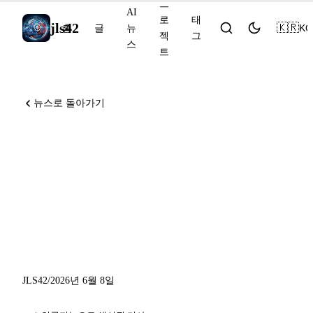
프
AI
로
태
jls42
🇰🇷
KO
홈
글
뉴
젝
그
스
트
뉴스로 돌아가기
NotebookLM이 에이전트형
으로 진화하고, Kimi Work가
300개 로컬 에이전트를 출시
하고, 하버드의 AI 에이전트
연구
JLS42
/
2026년 6월 8일