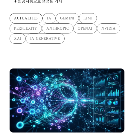
인공지능으로 생성된 기사
ACTUALITES
IA
GEMINI
KIMI
PERPLEXITY
ANTHROPIC
OPENAI
NVIDIA
XAI
IA-GENERATIVE