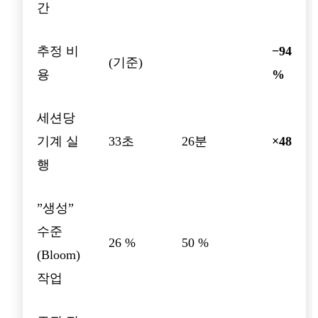
간
추정 비
−94
(기준)
용
%
세션당
기계 실
33초
26분
×48
행
”생성”
수준
26 %
50 %
(Bloom)
작업