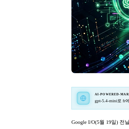
AI-POWERED-MA
gpt-5.4-mini로
Google I/O(5월 19일