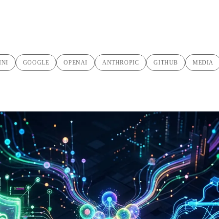
INI
GOOGLE
OPENAI
ANTHROPIC
GITHUB
MEDIA