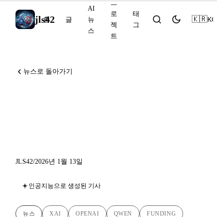
프
AI
로
태
jls42
🇰🇷
KO
홈
글
뉴
젝
그
스
트
뉴스로 돌아가기
AI 뉴스 2026년 1월 13일: xAI
200억 달러 유치, OpenAI
Torch 인수
JLS42
/
2026년 1월 13일
인공지능으로 생성된 기사
뉴스
XAI
OPENAI
QWEN
FUNDING