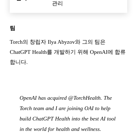
관리
팀
Torch의 창립자 Ilya Abyzov와 그의 팀은
ChatGPT Health를 개발하기 위해 OpenAI에 합류
합니다.
OpenAI has acquired @TorchHealth. The
Torch team and I are joining OAI to help
build ChatGPT Health into the best AI tool
in the world for health and wellness.