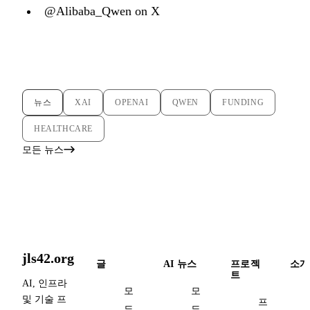
@Alibaba_Qwen on X
뉴스
XAI
OPENAI
QWEN
FUNDING
HEALTHCARE
모든 뉴스
jls42.org
글
AI 뉴스
프로젝
소개
트
AI, 인프라
모
모
및 기술 프
프
든
든