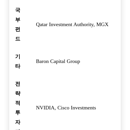
국
부
Qatar Investment Authority, MGX
펀
드
기
Baron Capital Group
타
전
략
적
NVIDIA, Cisco Investments
투
자