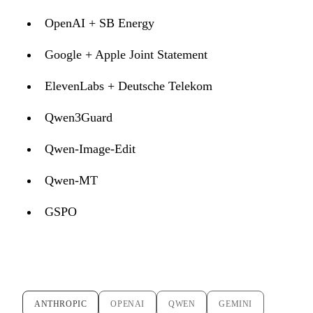
OpenAI + SB Energy
Google + Apple Joint Statement
ElevenLabs + Deutsche Telekom
Qwen3Guard
Qwen-Image-Edit
Qwen-MT
GSPO
ANTHROPIC
OPENAI
QWEN
GEMINI