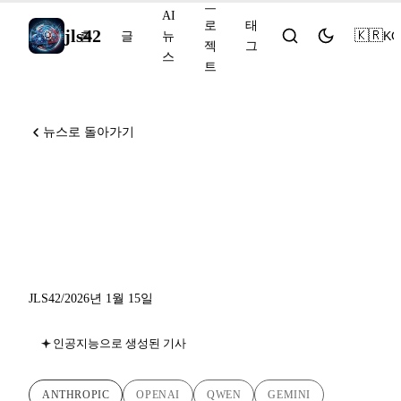
프
AI
로
태
jls42
🇰🇷
KO
홈
글
뉴
젝
그
스
트
뉴스로 돌아가기
AI 뉴스 2026년 1월 15일:
Anthropic Labs, OpenAI +
Cerebras, Qwen Guard
JLS42
/
2026년 1월 15일
인공지능으로 생성된 기사
ANTHROPIC
OPENAI
QWEN
GEMINI