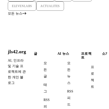
ELEVENLABS
ACTUALITES
모든 뉴스
jls42.org
글
AI 뉴스
프로젝
소개
트
AI, 인프라
모
모
및 기술 프
프
든
든
로젝트에 관
로
글
뉴
한 개인 블
젝
로그
스
태
트
그
RSS
피
RSS
드
피