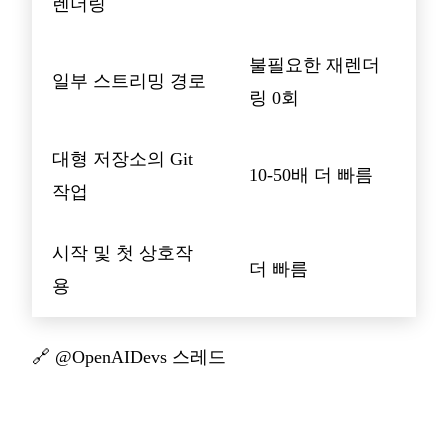
렌더링
불필요한 재렌더
일부 스트리밍 경로
링 0회
대형 저장소의 Git
10-50배 더 빠름
작업
시작 및 첫 상호작
더 빠름
용
🔗
@OpenAIDevs 스레드