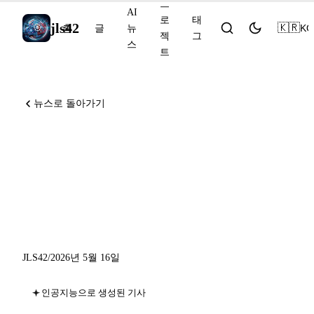
프
AI
로
태
jls42
🇰🇷
KO
홈
글
뉴
젝
그
스
트
뉴스로 돌아가기
15일 6월부터 Anthropic의 프
로그램 사용 크레딧, 최적화
된 Codex UI, 상태 비저장
GitHub App 토큰
JLS42
/
2026년 5월 16일
인공지능으로 생성된 기사