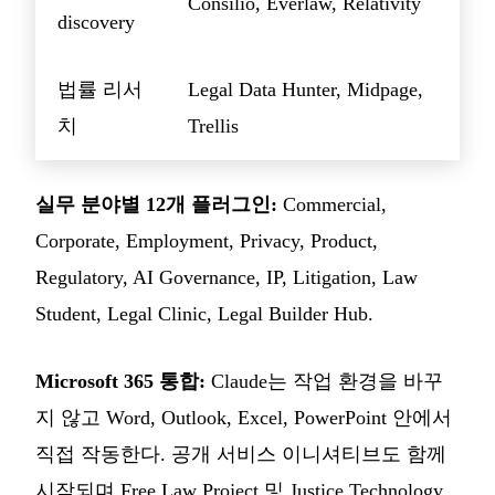
Consilio, Everlaw, Relativity
discovery
법률 리서
Legal Data Hunter, Midpage,
치
Trellis
실무 분야별 12개 플러그인:
Commercial,
Corporate, Employment, Privacy, Product,
Regulatory, AI Governance, IP, Litigation, Law
Student, Legal Clinic, Legal Builder Hub.
Microsoft 365 통합:
Claude는 작업 환경을 바꾸
지 않고 Word, Outlook, Excel, PowerPoint 안에서
직접 작동한다. 공개 서비스 이니셔티브도 함께
시작되며 Free Law Project 및 Justice Technology