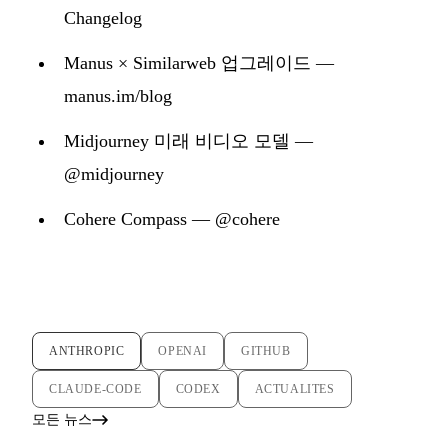
Changelog
Manus × Similarweb 업그레이드 —
manus.im/blog
Midjourney 미래 비디오 모델 —
@midjourney
Cohere Compass — @cohere
ANTHROPIC
OPENAI
GITHUB
CLAUDE-CODE
CODEX
ACTUALITES
모든 뉴스