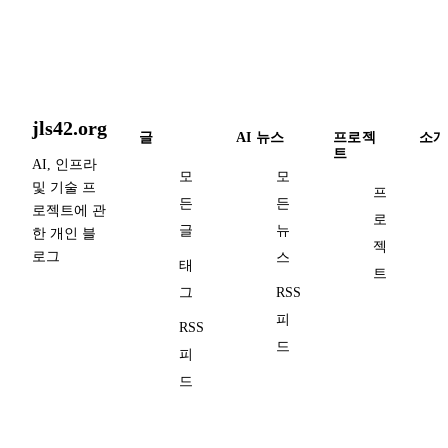
jls42.org
글
AI 뉴스
프로젝
소개
트
AI, 인프라
모
모
및 기술 프
프
든
든
로젝트에 관
로
글
뉴
한 개인 블
젝
로그
스
태
트
그
RSS
피
RSS
드
피
드