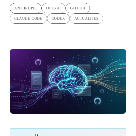
ANTHROPIC
OPENAI
GITHUB
CLAUDE-CODE
CODEX
ACTUALITES
AI-