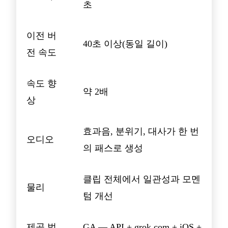
초
이전 버
40초 이상(동일 길이)
전 속도
속도 향
약 2배
상
효과음, 분위기, 대사가 한 번
오디오
의 패스로 생성
클립 전체에서 일관성과 모멘
물리
텀 개선
제공 범
GA — API + grok.com + iOS +