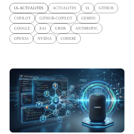
IA-ACTUALITES
ACTUALITES
IA
GITHUB
COPILOT
GITHUB-COPILOT
GEMINI
GOOGLE
XAI
GROK
ANTHROPIC
OPENAI
NVIDIA
COHERE