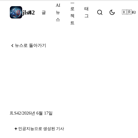
프
AI
로
태
jls42
🇰🇷
KO
홈
글
뉴
젝
그
스
트
뉴스로 돌아가기
GitHub Copilot Auto Mode
GA와 Agent Finder, Gemini용
Google Home Speaker, xAI
Grok 4.3의 Bedrock 출시
JLS42
/
2026년 6월 17일
인공지능으로 생성된 기사