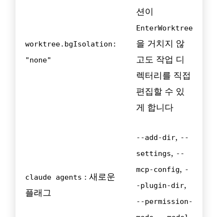
션이
EnterWorktree
을 거치지 않
worktree.bgIsolation:
고도 작업 디
"none"
렉터리를 직접
편집할 수 있
게 합니다
,
--add-dir
--
,
settings
--
,
mcp-config
-
: 새로운
claude agents
,
-plugin-dir
플래그
--permission-