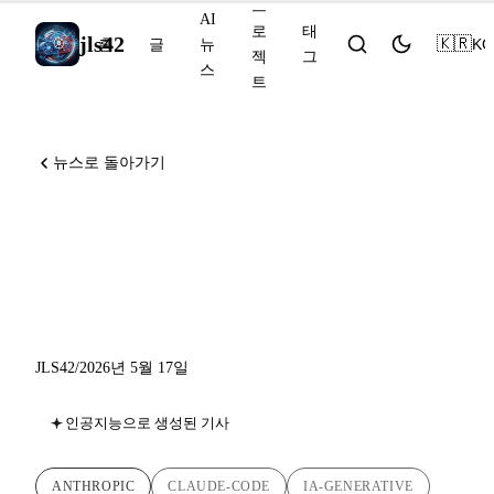
프
AI
로
태
jls42
🇰🇷
KO
홈
글
뉴
젝
그
스
트
뉴스로 돌아가기
Claude Code v2.1.143 : 플러
그인 관리, 컨텍스트 비용 및
worktree 격리
JLS42
/
2026년 5월 17일
인공지능으로 생성된 기사
ANTHROPIC
CLAUDE-CODE
IA-GENERATIVE