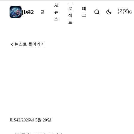
프
AI
로
태
jls42
🇰🇷
KO
홈
글
뉴
젝
그
스
트
뉴스로 돌아가기
OpenAI, 80년 된 에르되시의
추측을 반박하다, Cohere
Command A+ 오픈소스,
NVIDIA Nemotron-Labs-
Diffusion
JLS42
/
2026년 5월 20일