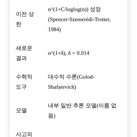
n^(1+C/loglog(n)) 성장
이전 상
(Spencer-Szemerédi-Trotter,
한
1984)
새로운
n^(1+δ), δ = 0.014
결과
수학적
대수적 수론(Golod-
도구
Shafarevich)
내부 일반 추론 모델(이름 없
모델
음)
사고의