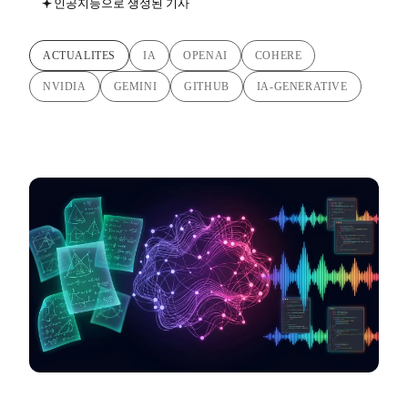
인공지능으로 생성된 기사
ACTUALITES
IA
OPENAI
COHERE
NVIDIA
GEMINI
GITHUB
IA-GENERATIVE