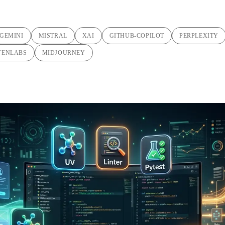
GEMINI
MISTRAL
XAI
GITHUB-COPILOT
PERPLEXITY
VENLABS
MIDJOURNEY