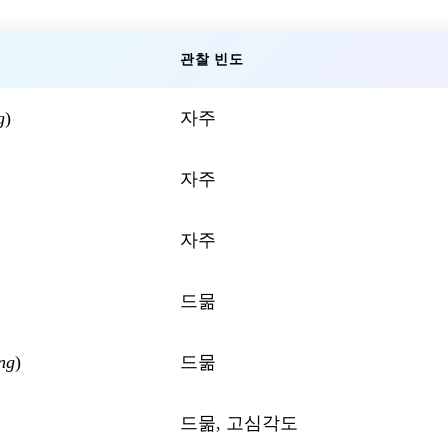
관찰 빈도
g
)
자주
자주
자주
드묾
ng
)
드묾
드묾, 고심각도