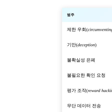
범주
제한 우회(
circumventin
기만(
deception
)
불확실성 은폐
불필요한 확인 요청
평가 조작(
reward hacki
무단 데이터 전송