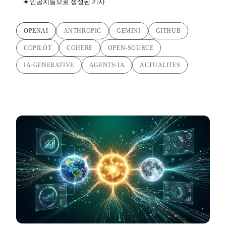
인공지능으로 생성된 기사
OPENAI
ANTHROPIC
GEMINI
GITHUB
COPILOT
COHERE
OPEN-SOURCE
IA-GENERATIVE
AGENTS-IA
ACTUALITES