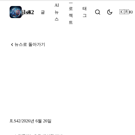
프
AI
로
태
jls42
🇰🇷
KO
홈
글
뉴
젝
그
스
트
뉴스로 돌아가기
프리뷰로 공개된 GPT-5.6 Sol
Terra Luna, Anthropic
Economic Index, Cerebras의
Gemma 4: 2026년 6월 26일
AI 동향
JLS42
/
2026년 6월 26일