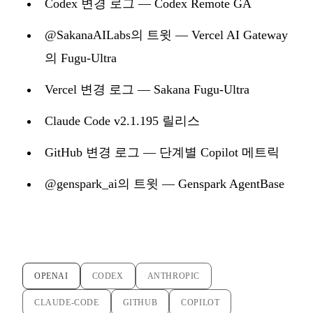
Codex 변경 로그 — Codex Remote GA
@SakanaAILabs의 트윗 — Vercel AI Gateway
의 Fugu-Ultra
Vercel 변경 로그 — Sakana Fugu-Ultra
Claude Code v2.1.195 릴리스
GitHub 변경 로그 — 단계별 Copilot 메트릭
@genspark_ai의 트윗 — Genspark AgentBase
OPENAI
CODEX
ANTHROPIC
CLAUDE-CODE
GITHUB
COPILOT