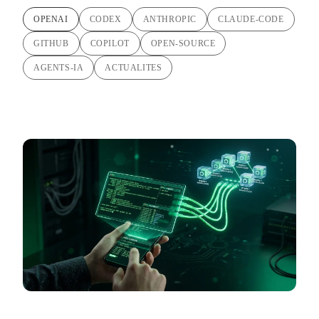
OPENAI
CODEX
ANTHROPIC
CLAUDE-CODE
GITHUB
COPILOT
OPEN-SOURCE
AGENTS-IA
ACTUALITES