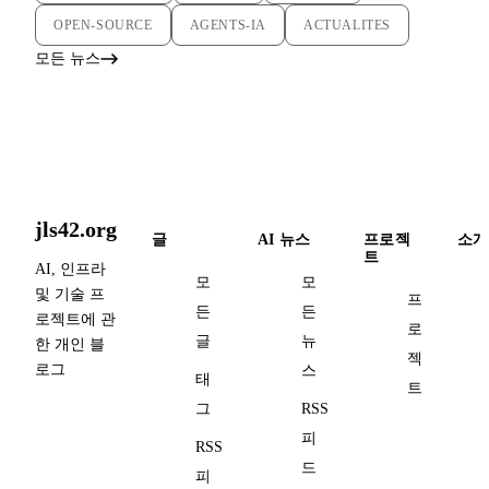
OPEN-SOURCE
AGENTS-IA
ACTUALITES
모든 뉴스
jls42.org
글
AI 뉴스
프로젝
소개
트
AI, 인프라
모
모
및 기술 프
프
든
든
로젝트에 관
로
글
뉴
한 개인 블
젝
로그
스
태
트
그
RSS
피
RSS
드
피