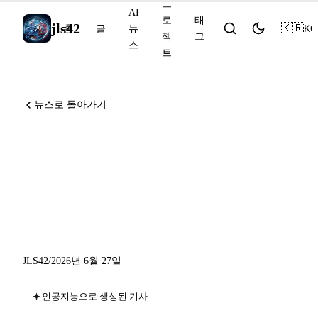
프
AI
로
태
jls42
🇰🇷
KO
홈
글
뉴
젝
그
스
트
뉴스로 돌아가기
Codex Remote, 일반 공개로
전환, Sakana Fugu-Ultra가
Vercel AI Gateway에 합류:
2026년 6월 27일 AI 동향
JLS42
/
2026년 6월 27일
인공지능으로 생성된 기사