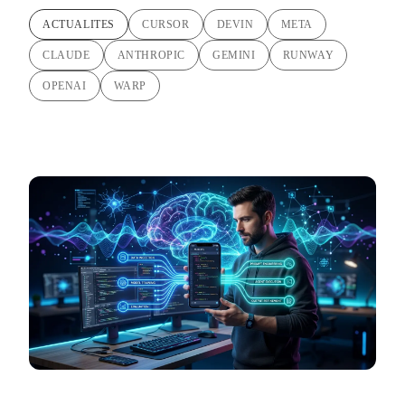
ACTUALITES
CURSOR
DEVIN
META
CLAUDE
ANTHROPIC
GEMINI
RUNWAY
OPENAI
WARP