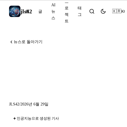
프
AI
로
태
jls42
🇰🇷
KO
홈
글
뉴
젝
그
스
트
뉴스로 돌아가기
Cursor가 iOS에 출시, Devin
Fusion은 비용을 35% 절감,
Meta는 뇌에서 텍스트를 직
접 디코딩
JLS42
/
2026년 6월 29일
인공지능으로 생성된 기사