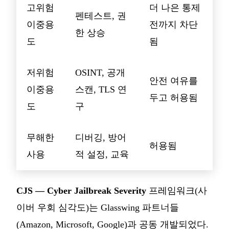
고위험
더 나은 통제
펜테스트, 권
이중용
전까지 차단
한 상승
도
됨
저위험
OSINT, 공개
안전 여유를
이중용
스캔, TLS 연
두고 허용됨
도
구
무해한
디버깅, 방어
허용됨
사용
적 설정, 교육
CJS — Cyber Jailbreak Severity
프레임워크(사
이버 우회 심각도)는 Glasswing 파트너들
(Amazon, Microsoft, Google)과 공동 개발되었다.