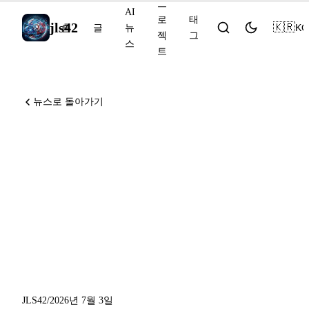
프
AI
로
태
jls42
🇰🇷
KO
홈
글
뉴
젝
그
스
트
뉴스로 돌아가기
Claude Code v2.1.200 기본값
이 수동 모드로 전환, GLM
5.2가 Sonnet 5의 80% 성능을
20% 가격으로 달성, Copilot
세션 스트리밍이 프리뷰로 제
공
JLS42
/
2026년 7월 3일