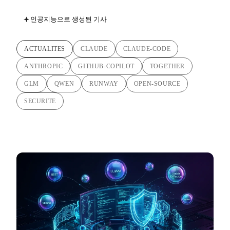
인공지능으로 생성된 기사
ACTUALITES
CLAUDE
CLAUDE-CODE
ANTHROPIC
GITHUB-COPILOT
TOGETHER
GLM
QWEN
RUNWAY
OPEN-SOURCE
SECURITE