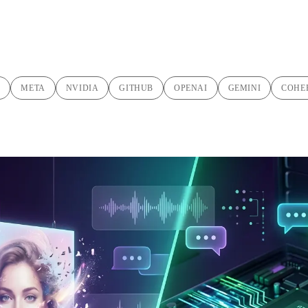
C
META
NVIDIA
GITHUB
OPENAI
GEMINI
COHE