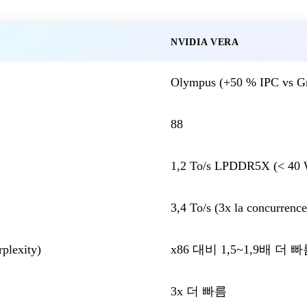
NVIDIA VERA
Olympus (+50 % IPC vs G
88
1,2 To/s LPDDR5X (< 40
3,4 To/s (3x la concurrence
exity)
x86 대비 1,5~1,9배 더 
3x 더 빠름