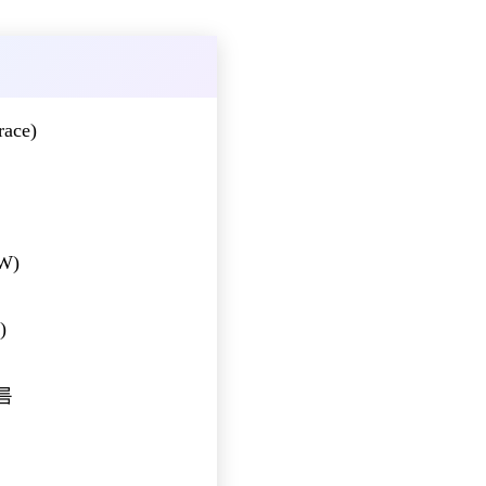
race)
 W)
)
빠름