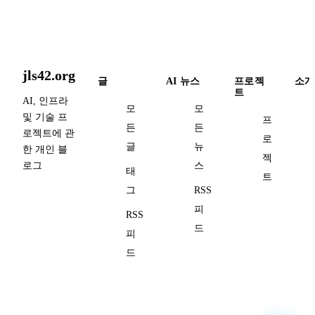
jls42.org
글
AI 뉴스
프로젝
소개
트
AI, 인프라
모
모
및 기술 프
프
든
든
로젝트에 관
로
글
뉴
한 개인 블
젝
로그
스
태
트
그
RSS
피
RSS
드
피
드