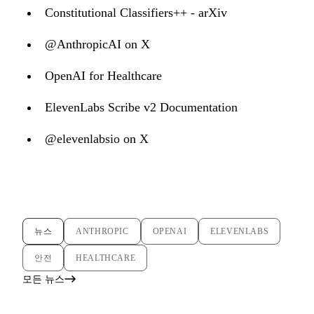
Constitutional Classifiers++ - arXiv
@AnthropicAI on X
OpenAI for Healthcare
ElevenLabs Scribe v2 Documentation
@elevenlabsio on X
뉴스
ANTHROPIC
OPENAI
ELEVENLABS
안전
HEALTHCARE
모든 뉴스