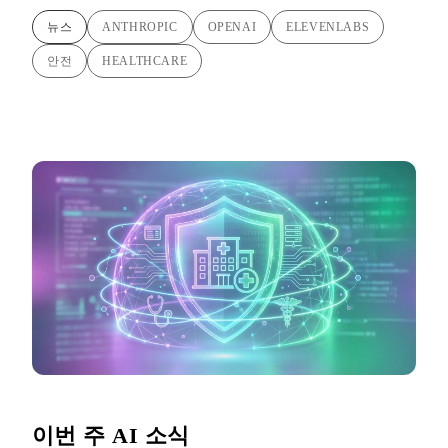
뉴스
ANTHROPIC
OPENAI
ELEVENLABS
안전
HEALTHCARE
이번 주 AI 소식