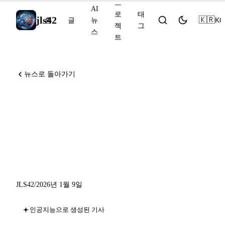
프
AI
로
태
jls42
🇰🇷
KO
홈
글
뉴
젝
그
스
트
뉴스로 돌아가기
AI 뉴스 2026년 1월 9일:
Constitutional Classifiers++,
OpenAI for Healthcare,
Scribe v2
JLS42
/
2026년 1월 9일
인공지능으로 생성된 기사