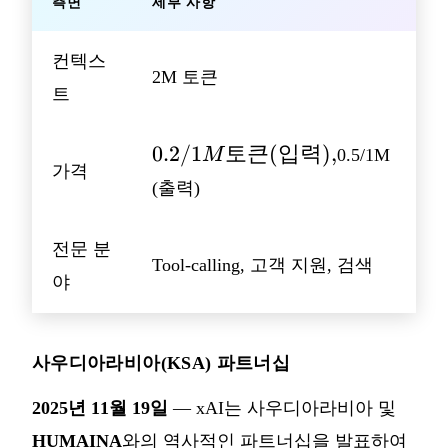
측면
세부 사항
컨텍스
2M 토큰
트
0.2/1M
0.2/1
토큰
(
입력
)
,
M
0.5/1M
가격
토큰
(출력)
(입력),
전문 분
Tool-calling, 고객 지원, 검색
야
사우디아라비아(KSA) 파트너십
2025년 11월 19일
— xAI는 사우디아라비아 및
HUMAINA
와의 역사적인 파트너십을 발표하여