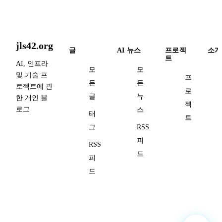
jls42.org
글
AI 뉴스
프로젝
소개
트
AI, 인프라
모
모
및 기술 프
프
든
든
로젝트에 관
로
글
뉴
한 개인 블
젝
로그
스
태
트
그
RSS
피
RSS
드
피
드