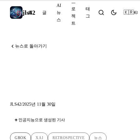
프
AI
로
태
jls42
🇰🇷
KO
홈
글
뉴
젝
그
스
트
뉴스로 돌아가기
xAI 2025: Grok 3에서 Grok
4.1까지, AI 분야에서 일론 머
스크의 급부상
JLS42
/
2025년 11월 30일
인공지능으로 생성된 기사
GROK
XAI
RETROSPECTIVE
뉴스