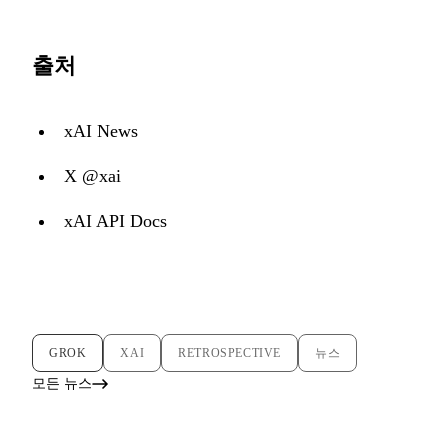
출처
xAI News
X @xai
xAI API Docs
GROK
XAI
RETROSPECTIVE
뉴스
모든 뉴스