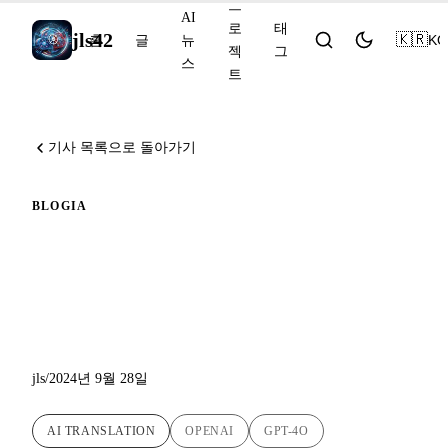
프
AI
로
태
jls42
🇰🇷
KO
홈
글
뉴
젝
그
스
트
기사 목록으로 돌아가기
BLOG
IA
블로그에 GPT-4o 기반의 새
로운 AI 번역이 또 추가되었
습니다 !
jls
/
2024년 9월 28일
AI TRANSLATION
OPENAI
GPT-4O