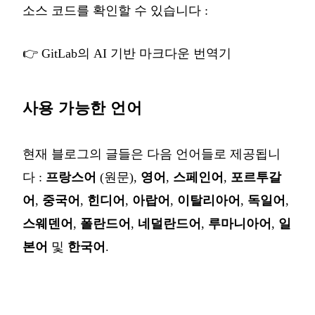
소스 코드를 확인할 수 있습니다 :
👉
GitLab의 AI 기반 마크다운 번역기
사용 가능한 언어
현재 블로그의 글들은 다음 언어들로 제공됩니
다 :
프랑스어
(원문),
영어
,
스페인어
,
포르투갈
어
,
중국어
,
힌디어
,
아랍어
,
이탈리아어
,
독일어
,
스웨덴어
,
폴란드어
,
네덜란드어
,
루마니아어
,
일
본어
및
한국어
.