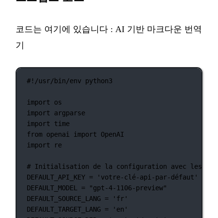
코드는 여기에 있습니다 :
AI 기반 마크다운 번역
기
#!/usr/bin/env python3
import
 os
import
 argparse
import
 time
from
 openai 
import
 OpenAI
import
 re
# Initialisation de la configuration avec les val
DEFAULT_API_KEY
=
'votre-clé-api-par-défaut'
DEFAULT_MODEL
=
"gpt-4-1106-preview"
DEFAULT_SOURCE_LANG
=
'fr'
DEFAULT_TARGET_LANG
=
'en'