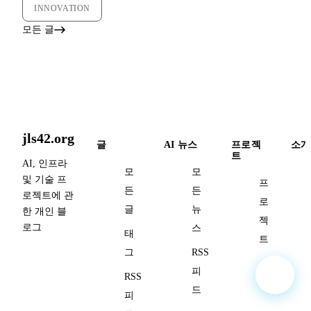
INNOVATION
모든 글
jls42.org
글
AI 뉴스
프로젝
소개
트
AI, 인프라
모
모
및 기술 프
프
든
든
로젝트에 관
로
글
뉴
한 개인 블
젝
로그
스
태
트
그
RSS
피
RSS
드
피