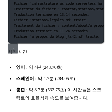
Fichier
'infrastruture-as-code-serverless-ha-jls4
Traitement
du
fichier
:
content/mentions/mentions
Traduction
terminée
en
13.14
secondes.
Fichier
'mentions-legales.md'
traité.
Traitement
du
fichier
:
content/about/a-propos-du
Traduction
terminée
en
11.24
secondes.
Fichier
'a-propos-du-blog-jls42.md'
traité.
처리 시간
영어
: 약 4분 (248.70초)
스페인어
: 약 4.7분 (284.05초)
총합
: 약 8.7분 (532.75초) 이 시간들은 스크
립트의 효율성과 속도를 보여줍니다.