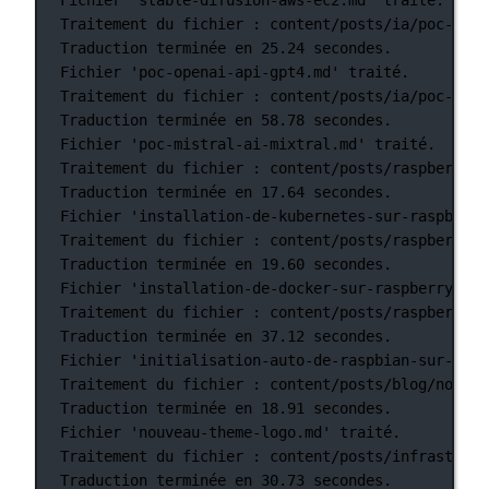
Traitement
du
fichier
:
content/posts/ia/poc-open
Traduction
terminée
en
25.24
secondes.
Fichier
'poc-openai-api-gpt4.md'
traité.
Traitement
du
fichier
:
content/posts/ia/poc-mist
Traduction
terminée
en
58.78
secondes.
Fichier
'poc-mistral-ai-mixtral.md'
traité.
Traitement
du
fichier
:
content/posts/raspberry-p
Traduction
terminée
en
17.64
secondes.
Fichier
'installation-de-kubernetes-sur-raspberry
Traitement
du
fichier
:
content/posts/raspberry-p
Traduction
terminée
en
19.60
secondes.
Fichier
'installation-de-docker-sur-raspberry-pi-
Traitement
du
fichier
:
content/posts/raspberry-p
Traduction
terminée
en
37.12
secondes.
Fichier
'initialisation-auto-de-raspbian-sur-rasp
Traitement
du
fichier
:
content/posts/blog/nouvea
Traduction
terminée
en
18.91
secondes.
Fichier
'nouveau-theme-logo.md'
traité.
Traitement
du
fichier
:
content/posts/infrastruct
Traduction
terminée
en
30.73
secondes.