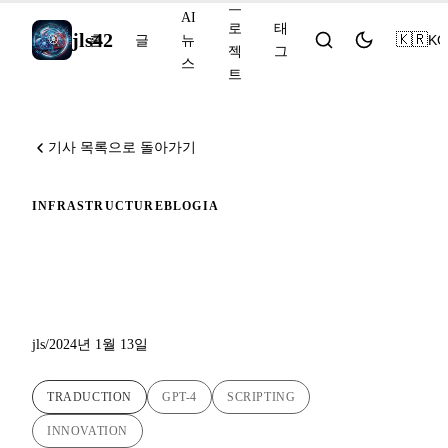
프
AI
로
태
jls42
🇰🇷
KO
홈
글
뉴
젝
그
스
트
기사 목록으로 돌아가기
INFRASTRUCTURE
BLOG
IA
AI로 블로그 게시물 번역 혁
신하기
jls
/
2024년 1월 13일
TRADUCTION
GPT-4
SCRIPTING
INNOVATION