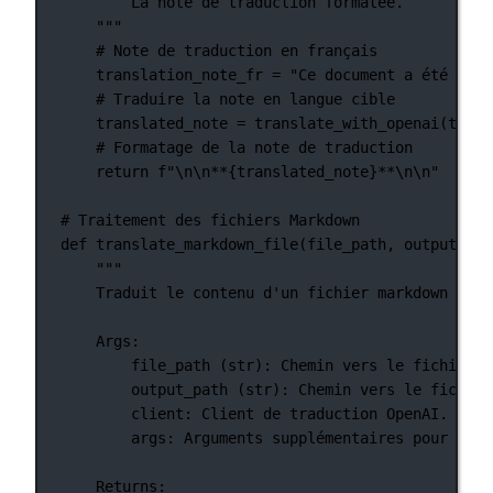
La note de traduction formatée.
"""
# Note de traduction en français
translation_note_fr 
=
"Ce document a été trad
# Traduire la note en langue cible
translated_note 
=
 translate_with_openai(trans
# Formatage de la note de traduction
return
f
"
\n\n
**
{
translated_note
}
**
\n\n
"
# Traitement des fichiers Markdown
def
translate_markdown_file
(file_path, output_pat
"""
Traduit le contenu d'un fichier markdown en u
Args:
file_path (str): Chemin vers le fichier m
output_path (str): Chemin vers le fichier
client: Client de traduction OpenAI.
args: Arguments supplémentaires pour le p
Returns: