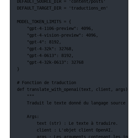
DEFAULT_SOURCE_DIR
=
'content/posts'
DEFAULT_TARGET_DIR
=
'traductions_en'
MODEL_TOKEN_LIMITS
=
 {
"gpt-4-1106-preview"
: 
4096
,
"gpt-4-vision-preview"
: 
4096
,
"gpt-4"
: 
8192
,
"gpt-4-32k"
: 
32768
,
"gpt-4-0613"
: 
8192
,
"gpt-4-32k-0613"
: 
32768
}
# Fonction de traduction
def
translate_with_openai
(text, client, args):
"""
Traduit le texte donné du langage source au l
Args:
text (str) : Le texte à traduire.
client : L'objet client OpenAI.
args : Les arguments contenant les inform