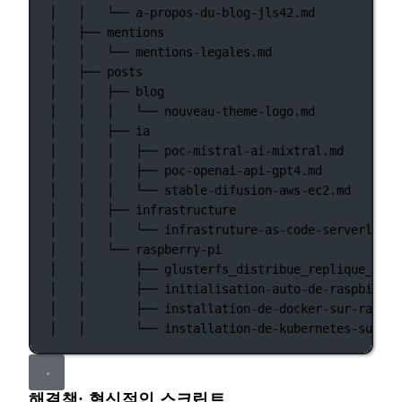
│
│
└──
a-propos-du-blog-jls42.md
│
├──
mentions
│
│
└──
mentions-legales.md
│
├──
posts
│
│
├──
blog
│
│
│
└──
nouveau-theme-logo.md
│
│
├──
ia
│
│
│
├──
poc-mistral-ai-mixtral.md
│
│
│
├──
poc-openai-api-gpt4.md
│
│
│
└──
stable-difusion-aws-ec2.md
│
│
├──
infrastructure
│
│
│
└──
infrastruture-as-code-serverless-
│
│
└──
raspberry-pi
│
│
├──
glusterfs_distribue_replique_sur_
│
│
├──
initialisation-auto-de-raspbian-s
│
│
├──
installation-de-docker-sur-raspbe
│
│
└──
installation-de-kubernetes-sur-ra
해결책: 혁신적인 스크립트