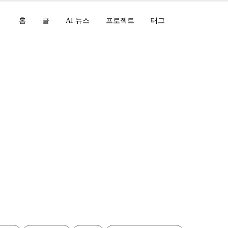
홈
글
AI 뉴스
프로젝트
태그
 마크다운 번역 스크
 감지 개선