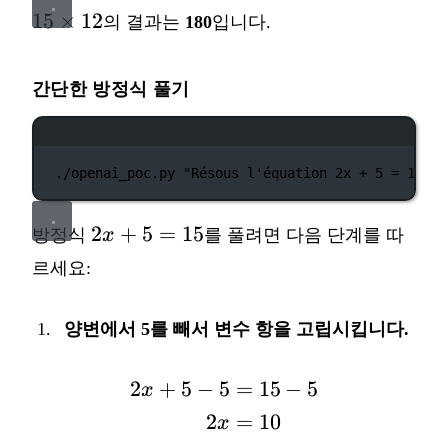
15
15
×
12
의 결과는
180
입니다.
\times
12
간단한 방정식 풀기
터미널 창
./openai_poc.py
"Résous l'équation 2x + 5 = 15."
2x
2
+
5
=
15
방정식
x
를 풀려면 다음 단계를 따
+
르세요:
5
=
양변에서 5를 빼서 변수 항을 고립시킵니다.
15
2
+
5
−
5
=
15
−
5
\begin{aligned} 2x + 5
x
2
=
10
x