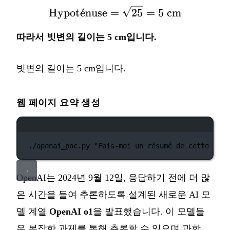
\text{Hypoténuse} = \
Hypot
ˊ
e
nuse
=
25
=
5
cm
따라서 빗변의 길이는 5 cm입니다.
빗변의 길이는 5 cm입니다.
웹 페이지 요약 생성
터미널 창
./openai_poc.py
"Fais-moi un résumé de cette page
OpenAI는 2024년 9월 12일, 응답하기 전에 더 많
은 시간을 들여 추론하도록 설계된 새로운 AI 모
델 계열
OpenAI o1
을 발표했습니다. 이 모델들
은 복잡한 과제를 통해 추론할 수 있으며 과학,