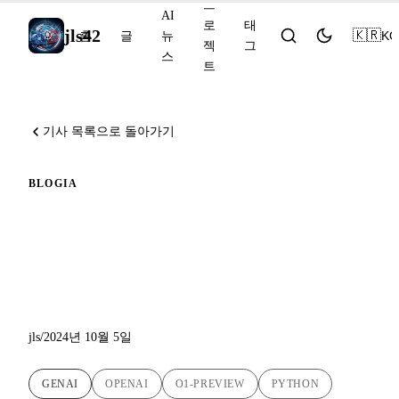
프
AI
로
태
jls42
🇰🇷
KO
홈
글
뉴
젝
그
스
트
기사 목록으로 돌아가기
BLOG
IA
OpenAI o1-preview 모델을
Python 스크립트에 통합하고
LaTeX 수식 처리하기
jls
/
2024년 10월 5일
GENAI
OPENAI
O1-PREVIEW
PYTHON