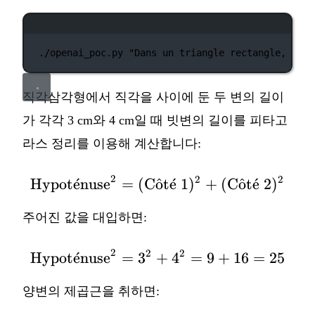
터미널 창
./openai_poc.py
"Dans un triangle rectangle, si l
직각삼각형에서 직각을 사이에 둔 두 변의 길이
가 각각 3 cm와 4 cm일 때 빗변의 길이를 피타고
라스 정리를 이용해 계산합니다:
2
2
2
Hypot
ˊ
e
nuse
=
(
C
o
ˆ
\text{Hypoténuse}^2 =
t
ˊ
e
1
)
+
(
C
o
ˆ
t
ˊ
e
2
)
주어진 값을 대입하면:
2
2
2
Hypot
ˊ
e
nuse
=
3
+
\text{Hypoténuse}^2 =
4
=
9
+
16
=
25
양변의 제곱근을 취하면: