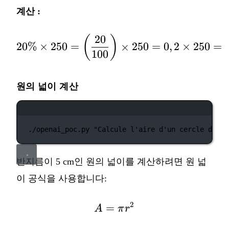
계산 :
20
(
)
20\% \times 250 = \lef
20%
×
250
=
×
250
=
0
,
2
×
250
=
100
원의 넓이 계산
터미널 창
./openai_poc.py
"Calcule l'aire d'un cercle de ra
반지름이 5 cm인 원의 넓이를 계산하려면 원 넓
이 공식을 사용합니다:
2
=
A = \pi r^2
A
π
r