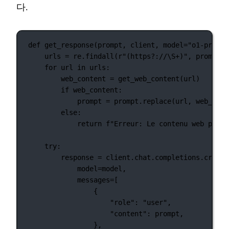
다.
def
get_response
(prompt, client, model
=
"o1-previe
urls 
=
 re.findall(
r
"
(
https
?
://
\S
+
)
"
, prompt)
for
 url 
in
 urls:
web_content 
=
 get_web_content(url)
if
 web_content:
prompt 
=
 prompt.replace(url, web_cont
else
:
return
f
"Erreur: Le contenu web pour 
try
:
response 
=
 client.chat.completions.create
model
=
model,
messages
=
[
{
"role"
: 
"user"
,
"content"
: prompt,
},