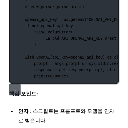
)
args 
=
 parser.parse_args()
openai_api_key 
=
 os.getenv(
"OPENAI_API_KEY"
)
if
not
 openai_api_key:
raise
ValueError
(
"La clé API OPENAI_API_KEY n'est pas 
)
with
 OpenAI(
api_key
=
openai_api_key) 
as
 client
prompt 
=
 args.prompt 
or
 sys.stdin.read()
response 
=
 get_response(prompt, client, 
m
print
(response)
핵심 포인트:
인자
: 스크립트는 프롬프트와 모델을 인자
로 받습니다.