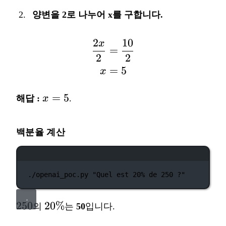
양변을 2로 나누어 x를 구합니다.
2
10
x
\begin{aligned} \frac
=
2
2
=
5
x
x
=
5
해답 :
x
.
=
5
백분율 계산
터미널 창
./openai_poc.py
"Quel est 20% de 250 ?"
250
20\%
250
20%
의
는
50
입니다.