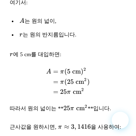
여기서:
A
A
는 원의 넓이,
r
r
는 원의 반지름입니다.
r
r
에 5 cm를 대입하면:
2
=
(
5
cm
)
\begin{aligned} A &= 
A
π
2
=
(
25
cm
)
π
2
=
25
cm
π
25\pi
2
25
cm
따라서 원의 넓이는 **
π
**입니다.
\text{
cm}^2
\pi
≈
3
,
1416
근사값을 원하시면,
π
을 사용하여:
\approx