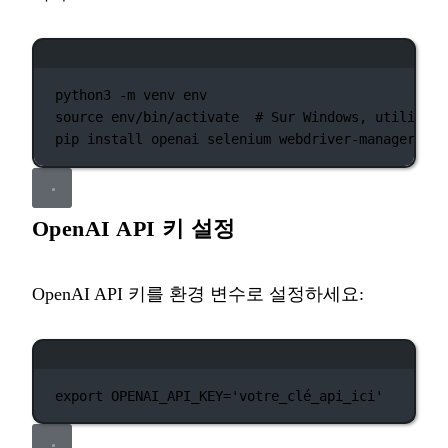
터미널 창
python3
-m
venv
env
source
env/bin/activate
# Sur Windows, utilisez 
pip
install
openai
selenium
webdriver-manager
pyl
OpenAI API 키 설정
OpenAI API 키를 환경 변수로 설정하세요:
터미널 창
export
 OPENAI_API_KEY
=
'votre_clé_api_ici'