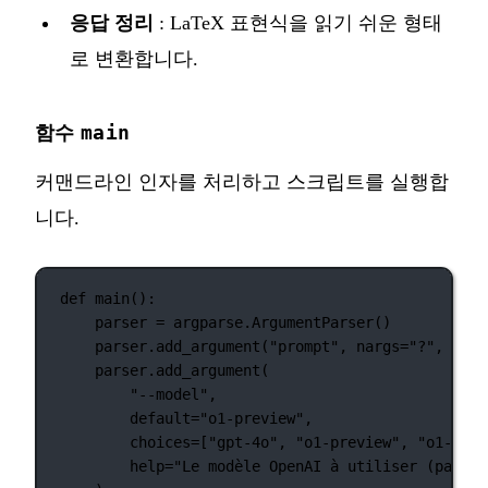
응답 정리
: LaTeX 표현식을 읽기 쉬운 형태
로 변환합니다.
main
함수
커맨드라인 인자를 처리하고 스크립트를 실행합
니다.
def
main
():
parser 
=
 argparse.ArgumentParser()
parser.add_argument(
"prompt"
, 
nargs
=
"?"
, 
help
parser.add_argument(
"--model"
,
default
=
"o1-preview"
,
choices
=
[
"gpt-4o"
, 
"o1-preview"
, 
"o1-mini
help
=
"Le modèle OpenAI à utiliser (par dé