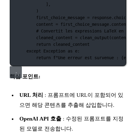
],
)
first_choice_message 
=
 response.choices[
0
content 
=
 first_choice_message.content
# Convertit les expressions LaTeX en text
cleaned_content 
=
 clean_output(content)
return
 cleaned_content
except
Exception
as
 e:
return
f
"Une erreur est survenue : 
{
e
}
"
핵심 포인트:
URL 처리
: 프롬프트에 URL이 포함되어 있
으면 해당 콘텐츠를 추출해 삽입합니다.
OpenAI API 호출
: 수정된 프롬프트를 지정
된 모델로 전송합니다.