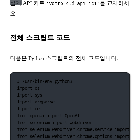
실제 API 키로
를 교체하세
'votre_clé_api_ici'
요.
전체 스크립트 코드
다음은 Python 스크립트의 전체 코드입니다:
#!/usr/bin/env python3
import
 os
import
 sys
import
 argparse
import
 re
from
 openai 
import
 OpenAI
from
 selenium 
import
 webdriver
from
 selenium.webdriver.chrome.service 
import
 Ser
from
 selenium.webdriver.chrome.options 
import
 Opt