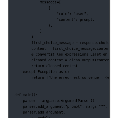
messages
=
[
{
"role"
: 
"user"
,
"content"
: prompt,
},
],
)
first_choice_message 
=
 response.choices[
0
content 
=
 first_choice_message.content
# Convertit les expressions LaTeX en text
cleaned_content 
=
 clean_output(content)
return
 cleaned_content
except
Exception
as
 e:
return
f
"Une erreur est survenue : 
{
e
}
"
def
main
():
parser 
=
 argparse.ArgumentParser()
parser.add_argument(
"prompt"
, 
nargs
=
"?"
, 
help
parser.add_argument(
"--model"
,