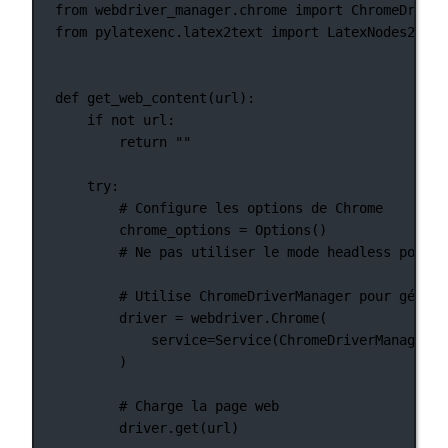
from
 webdriver_manager.chrome 
import
 ChromeDriver
from
 pylatexenc.latex2text 
import
 LatexNodes2Text
def
get_web_content
(url):
if
not
 url:
return
""
try
:
# Configure les options de Chrome
chrome_options 
=
 Options()
# Ne pas utiliser le mode headless pour é
# Utilise ChromeDriverManager pour gérer 
driver 
=
 webdriver.Chrome(
service
=
Service(ChromeDriverManager()
)
# Charge la page web
driver.get(url)