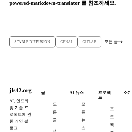
powered-markdown-translator
를 참조하세요.
모든 글
STABLE DIFFUSION
GENAI
GITLAB
jls42.org
글
AI 뉴스
프로젝
소개
트
AI, 인프라
모
모
및 기술 프
프
든
든
로젝트에 관
로
글
뉴
한 개인 블
젝
로그
스
태