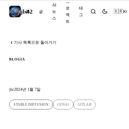
프
AI
로
태
jls42
🇰🇷
KO
홈
글
뉴
젝
그
스
트
기사 목록으로 돌아가기
BLOG
IA
Stable Diffusion 알아보기
jls
/
2024년 1월 7일
STABLE DIFFUSION
GENAI
GITLAB