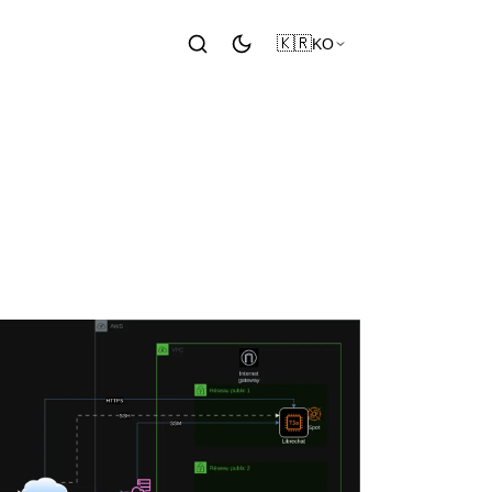
🇰🇷
KO