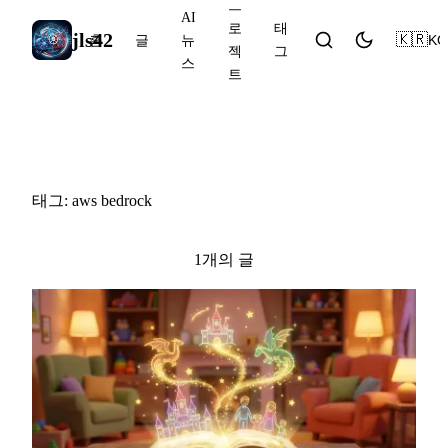
프
AI
로
태
jls42
🇰🇷
KO
홈
글
뉴
젝
그
스
트
#aws bedrock
태그: aws bedrock
1개의 글