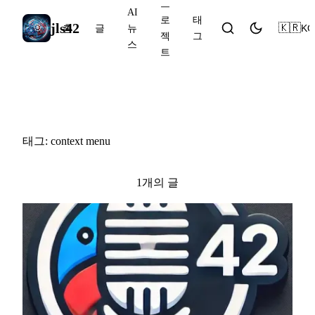
프
AI
로
태
jls42
🇰🇷
KO
홈
글
뉴
젝
그
스
트
#context menu
태그: context menu
1개의 글