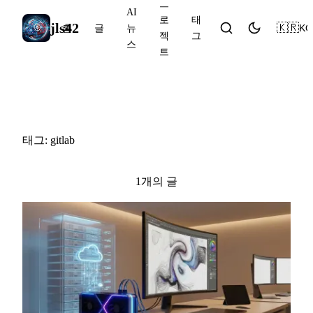
프
AI
로
태
jls42
🇰🇷
KO
홈
글
뉴
젝
그
스
트
#gitlab
태그: gitlab
1개의 글