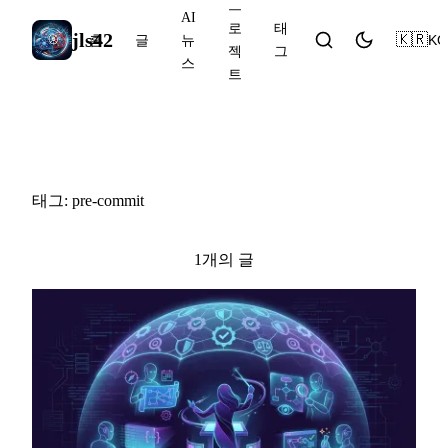
프
AI
로
태
jls42
🇰🇷
KO
홈
글
뉴
젝
그
스
트
#pre-commit
태그: pre-commit
1개의 글