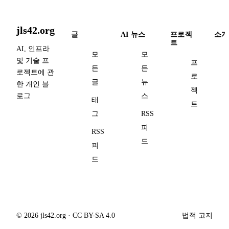
jls42.org
글
AI 뉴스
프로젝
소개
트
AI, 인프라
모
모
및 기술 프
프
든
든
로젝트에 관
로
글
뉴
한 개인 블
젝
로그
스
태
트
그
RSS
피
RSS
드
피
드
© 2026 jls42.org · CC BY-SA 4.0
법적 고지