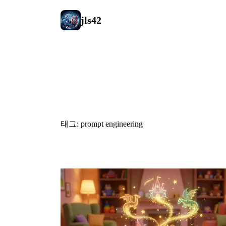
jls42
#prompt eng
태그: prompt engineering