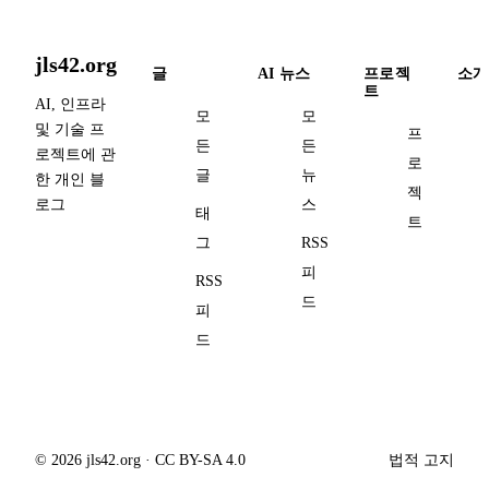
jls42.org
글
AI 뉴스
프로젝
소개
트
AI, 인프라
모
모
및 기술 프
프
든
든
로젝트에 관
로
글
뉴
한 개인 블
젝
로그
스
태
트
그
RSS
피
RSS
드
피
드
© 2026 jls42.org · CC BY-SA 4.0
법적 고지