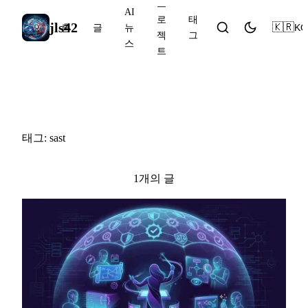
프
AI
로
태
jls42
🇰🇷
KO
홈
글
뉴
젝
그
스
트
#sast
태그: sast
1개의 글