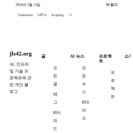
을 활용합니다...
2024년 1월 13일
더 읽기
Traduction
GPT-4
Scripting
+1
jls42.org
글
AI 뉴스
프로젝
소개
트
AI, 인프라
모
모
및 기술 프
프
든
든
로젝트에 관
로
글
뉴
한 개인 블
젝
로그
스
태
트
그
RSS
피
RSS
드
피
드