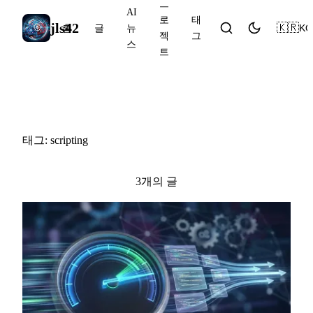
프
AI
로
태
jls42
🇰🇷
KO
홈
글
뉴
젝
그
스
트
#scripting
태그: scripting
3개의 글