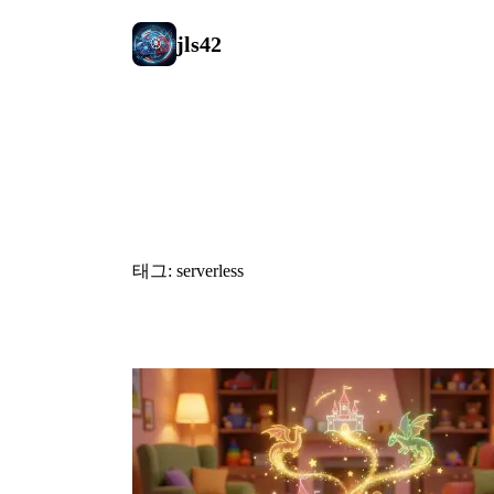
jls42
#serverless
태그: serverless