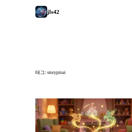
jls42
#storypixai
태그: storypixai