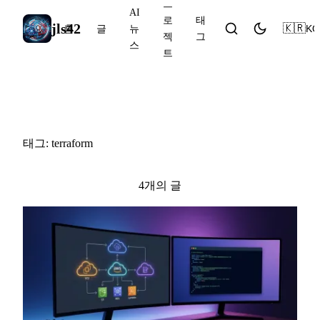
프
AI
로
태
jls42
🇰🇷
KO
홈
글
뉴
젝
그
스
트
#terraform
태그: terraform
4개의 글