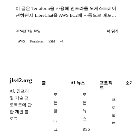
이 글은 Terraform을 사용해 인프라를 오케스트레이
션하면서 LibreChat을 AWS EC2에 자동으로 배포하
는 POC(개념 증명) 프로젝트를 소개합니다...
2024년 3월 18일
더 읽기
AWS
Terraform
SSM
+4
jls42.org
글
AI 뉴스
프로젝
소개
트
AI, 인프라
모
모
및 기술 프
프
든
든
로젝트에 관
로
글
뉴
한 개인 블
젝
로그
스
태
트
그
RSS