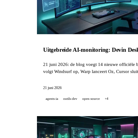
Uitgebreide AI-monitoring: Devin De
21 juni 2026: de blog voegt 14 nieuwe officiële 
volgt Windsurf op, Warp lanceert Oz, Cursor sluit
21 juni 2026
agents-ia
outils-dev
open-source
+4