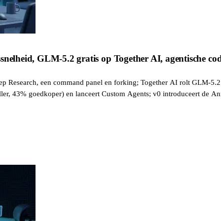
snelheid, GLM-5.2 gratis op Together AI, agentische cod
ep Research, een command panel en forking; Together AI rolt GLM-5.2 gr
eller, 43% goedkoper) en lanceert Custom Agents; v0 introduceert de 