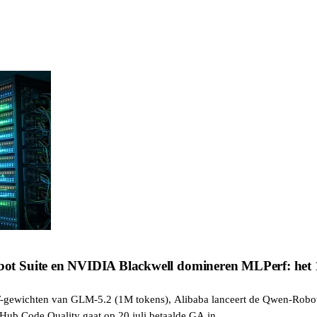
t Suite en NVIDIA Blackwell domineren MLPerf: het 1
IT-gewichten van GLM-5.2 (1M tokens), Alibaba lanceert de Qwen-Robo
Hub Code Quality gaat op 20 juli betaalde GA in.