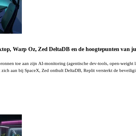
sktop, Warp Oz, Zed DeltaDB en de hoogtepunten van j
bronnen toe aan zijn AI-monitoring (agentische dev-tools, open-weight l
 zich aan bij SpaceX, Zed onthult DeltaDB, Replit versterkt de beveilig