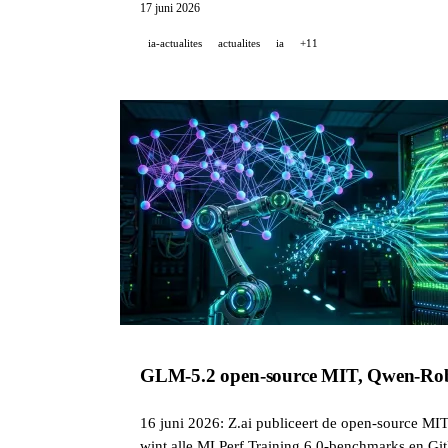
17 juni 2026
ia-actualites
actualites
ia
+11
GLM-5.2 open-source MIT, Qwen-Robo
16 juni 2026: Z.ai publiceert de open-source M
wint alle MLPerf Training 6.0-benchmarks en Git