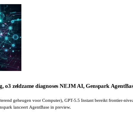
org, o3 zeldzame diagnoses NEJM AI, Genspark AgentBa
eterend geheugen voor Computer), GPT-5.5 Instant bereikt frontier-niveau
nspark lanceert AgentBase in preview.