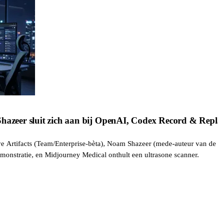
Shazeer sluit zich aan bij OpenAI, Codex Record & Rep
eve Artifacts (Team/Enterprise-bèta), Noam Shazeer (mede-auteur van de
onstratie, en Midjourney Medical onthult een ultrasone scanner.