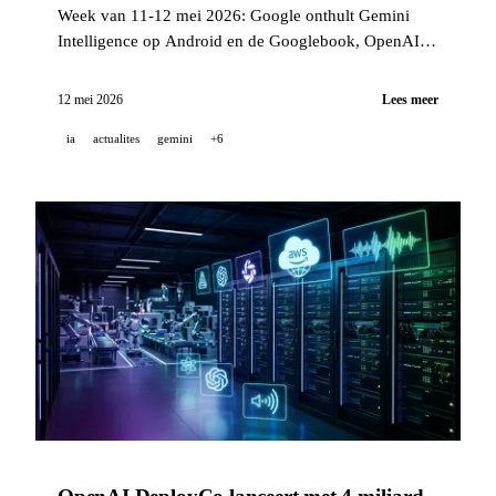
Week van 11-12 mei 2026: Google onthult Gemini
Intelligence op Android en de Googlebook, OpenAI
lanceert Daybreak om cyberverdediging te
automatiseren, GitHub verbetert Copilot code review
12 mei 2026
Lees meer
en Dependabot.
ia
actualites
gemini
+6