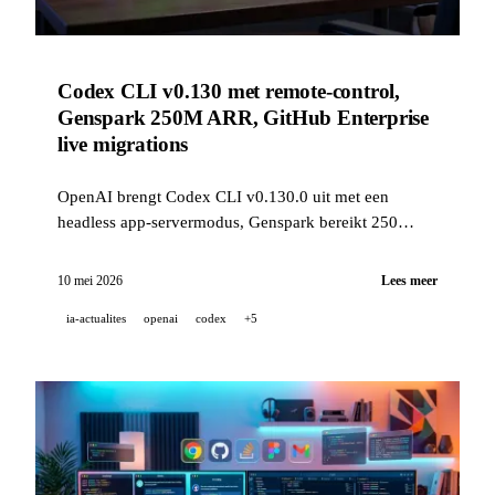
Codex CLI v0.130 met remote-control,
Genspark 250M ARR, GitHub Enterprise
live migrations
OpenAI brengt Codex CLI v0.130.0 uit met een
headless app-servermodus, Genspark bereikt 250
miljoen ARR in 12 maanden, en GitHub opent
Enterprise-migraties zonder onderbreking in publieke
10 mei 2026
Lees meer
preview.
ia-actualites
openai
codex
+5