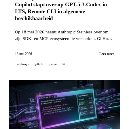
Copilot stapt over op GPT-5.3-Codex in
LTS, Remote CLI in algemene
beschikbaarheid
Op 18 mei 2026 neemt Anthropic Stainless over om
zijn SDK- en MCP-ecosysteem te versterken. GitHub
schakelt Copilot Business/Enterprise over op GPT-5.3-
Codex in een gegarandeerde LTS-modus van 12
18 mei 2026
Lees meer
maanden, en de controle op afstand van CLI-sessies
anthropic
github
openai
+4
gaat naar algemene beschikbaarheid op mobiel, web,
VS Code en JetBrains.