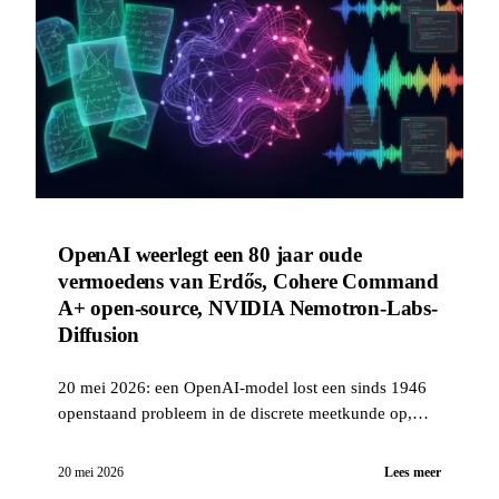
OpenAI weerlegt een 80 jaar oude
vermoedens van Erdős, Cohere Command
A+ open-source, NVIDIA Nemotron-Labs-
Diffusion
20 mei 2026: een OpenAI-model lost een sinds 1946
openstaand probleem in de discrete meetkunde op,
Cohere brengt Command A+ uit onder Apache 2.0,
NVIDIA lanceert een token-diffusie-LLM, Gemini for
20 mei 2026
Lees meer
Science en Stable Audio 3.0.