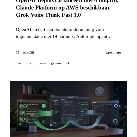
OpenAI DeployCo lanceert met 4 miljard,
Claude Platform op AWS beschikbaar,
Grok Voice Think Fast 1.0
OpenAI creëert een dochteronderneming voor
implementatie met 19 partners, Anthropic opent
Claude Platform op AWS voor alle AWS-klanten, xAI
lanceert een realtime spraakagent voor
11 mei 2026
Lees meer
klantenondersteuning — plus GitHub Copilot, Gemini
anthropic
openai
gemini
+4
Personal Intelligence en NVIDIA OpenShell.