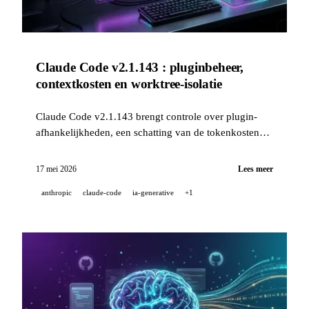
Claude Code v2.1.143 : pluginbeheer,
contextkosten en worktree-isolatie
Claude Code v2.1.143 brengt controle over plugin-
afhankelijkheden, een schatting van de tokenkosten
per beurt, en een nieuwe instelling voor isolatie van
sessies op de achtergrond. Tegelijk verschijnt Kling AI
17 mei 2026
Lees meer
op de Marché du Film in Cannes 2026.
anthropic
claude-code
ia-generative
+1