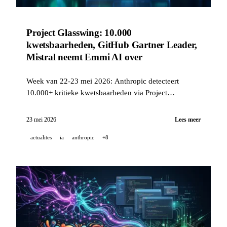
Project Glasswing: 10.000
kwetsbaarheden, GitHub Gartner Leader,
Mistral neemt Emmi AI over
Week van 22-23 mei 2026: Anthropic detecteert
10.000+ kritieke kwetsbaarheden via Project
Glasswing, GitHub Copilot behoudt voor het 3e jaar
zijn titel als Gartner Leader, Mistral neemt Emmi AI
23 mei 2026
Lees meer
over voor industriële AI, en Perplexity publiceert
actualites
ia
anthropic
+8
Bumblebee als open source.