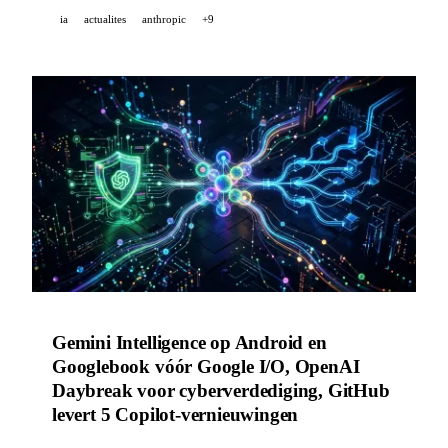
Anthropic publiceert zijn AI-scenario’s voor 2028.
ia
actualites
anthropic
+9
Gemini Intelligence op Android en
Googlebook vóór Google I/O, OpenAI
Daybreak voor cyberverdediging, GitHub
levert 5 Copilot-vernieuwingen