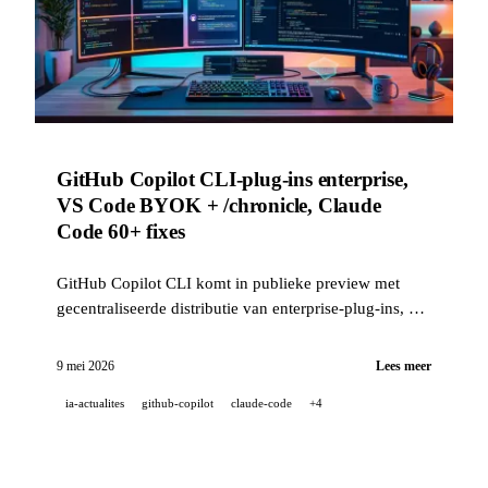
GitHub Copilot CLI-plug-ins enterprise,
VS Code BYOK + /chronicle, Claude
Code 60+ fixes
GitHub Copilot CLI komt in publieke preview met
gecentraliseerde distributie van enterprise-plug-ins, VS
Code krijgt BYOK en algemene semantische
zoekfunctie, en Claude Code levert deze week 60+
9 mei 2026
Lees meer
betrouwbaarheidsfixes.
ia-actualites
github-copilot
claude-code
+4