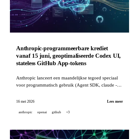
Anthropic-programmeerbare krediet
vanaf 15 juni, geoptimaliseerde Codex UI,
stateless GitHub App-tokens
Anthropic lanceert een maandelijkse tegoed speciaal
voor programmatisch gebruik (Agent SDK, claude -p,
GitHub Actions) vanaf 15 juni. OpenAI verfijnt Codex
met aanpasbare sneltoetsen en prestatieverbeteringen
16 mei 2026
Lees meer
tot 50x. GitHub rolt stateless installation tokens uit.
anthropic
openai
github
+3