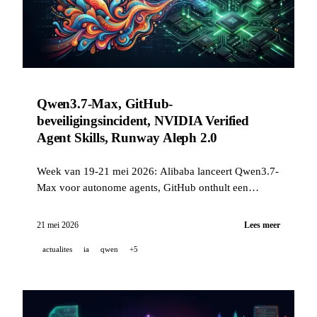
Qwen3.7-Max, GitHub-
beveiligingsincident, NVIDIA Verified
Agent Skills, Runway Aleph 2.0
Week van 19-21 mei 2026: Alibaba lanceert Qwen3.7-
Max voor autonome agents, GitHub onthult een
compromittering via een kwaadaardige VS Code-
extensie, NVIDIA publiceert een open
21 mei 2026
Lees meer
governancestandaard voor AI-skills, en Runway
actualites
ia
qwen
+5
presenteert Aleph 2.0 met Edit Studio.