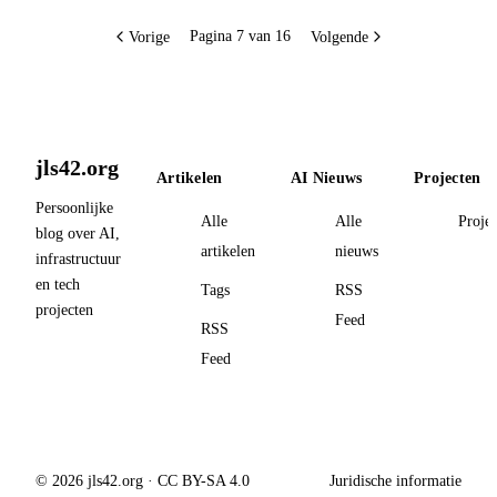
Vorige
Volgende
Pagina 7 van 16
jls42.org
Artikelen
AI Nieuws
Projecten
Persoonlijke
Alle
Alle
Proje
blog over AI,
artikelen
nieuws
infrastructuur
en tech
Tags
RSS
projecten
Feed
RSS
Feed
© 2026 jls42.org · CC BY-SA 4.0
Juridische informatie