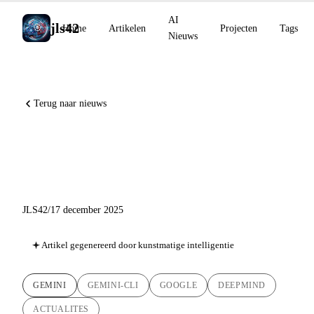
AI
jls42
Home
Artikelen
Projecten
Tags
Nieuws
Terug naar nieuws
Gemini 3 Flash: De week die
alles veranderde
JLS42
/
17 december 2025
Artikel gegenereerd door kunstmatige intelligentie
GEMINI
GEMINI-CLI
GOOGLE
DEEPMIND
ACTUALITES