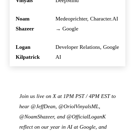
Vinyals
DeepMind
Noam
Medeoprichter, Character.AI
Shazeer
→ Google
Logan
Developer Relations, Google
Kilpatrick
AI
Join us live on X at 1PM PST / 4PM EST to
hear @JeffDean, @OriolVinyalsML,
@NoamShazeer, and @OfficialLoganK
reflect on our year in AI at Google, and