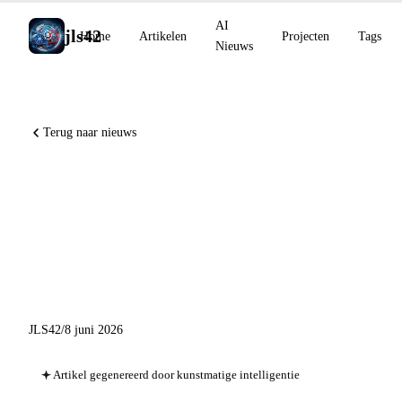
AI
jls42
Home
Artikelen
Projecten
Tags
Nieuws
Terug naar nieuws
NotebookLM wordt
agentisch, Kimi Work lanceert
300 lokale agents, Harvard-
studie over AI-agents
JLS42
/
8 juni 2026
Artikel gegenereerd door kunstmatige intelligentie