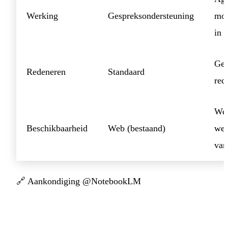
Werking
Gespreksondersteuning
mog
in 
Gea
Redeneren
Standaard
red
Wer
Beschikbaarheid
Web (bestaand)
web
van
🔗
Aankondiging @NotebookLM