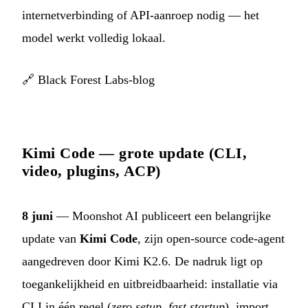
internetverbinding of API-aanroep nodig — het
model werkt volledig lokaal.
🔗
Black Forest Labs-blog
Kimi Code — grote update (CLI,
video, plugins, ACP)
8 juni
— Moonshot AI publiceert een belangrijke
update van
Kimi Code
, zijn open-source code-agent
aangedreven door Kimi K2.6. De nadruk ligt op
toegankelijkheid en uitbreidbaarheid: installatie via
CLI in één regel (
zero setup, fast startup
), import