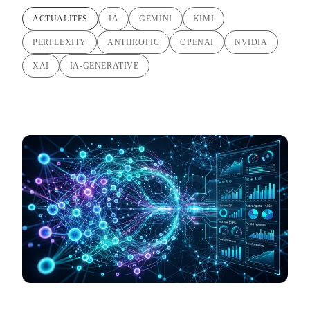
ACTUALITES
IA
GEMINI
KIMI
PERPLEXITY
ANTHROPIC
OPENAI
NVIDIA
XAI
IA-GENERATIVE