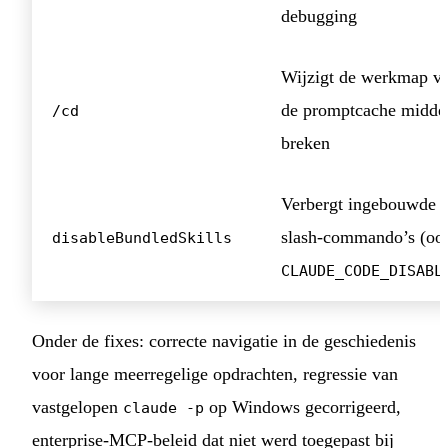
debugging
Wijzigt de werkmap va
de promptcache midden 
/cd
breken
Verbergt ingebouwde s
slash-commando’s (oo
disableBundledSkills
CLAUDE_CODE_DISABL
Onder de fixes: correcte navigatie in de geschiedenis
voor lange meerregelige opdrachten, regressie van
vastgelopen
op Windows gecorrigeerd,
claude -p
enterprise-MCP-beleid dat niet werd toegepast bij