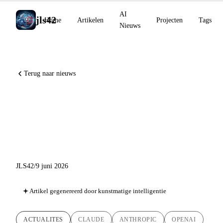
AI
jls42
Home
Artikelen
Projecten
Tags
Nieuws
Terug naar nieuws
Claude Fable 5 en Mythos 5,
OpenAI dient zijn S-1 in,
Gemini 3.5 Live Translate
JLS42
/
9 juni 2026
Artikel gegenereerd door kunstmatige intelligentie
ACTUALITES
CLAUDE
ANTHROPIC
OPENAI