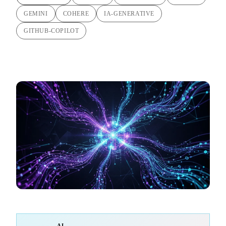
GEMINI
COHERE
IA-GENERATIVE
GITHUB-COPILOT
AI-