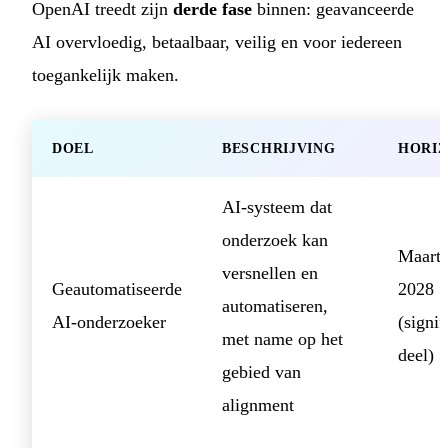
OpenAI treedt zijn
derde fase
binnen: geavanceerde
AI overvloedig, betaalbaar, veilig en voor iedereen
toegankelijk maken.
DOEL
BESCHRIJVING
HORI
AI-systeem dat
onderzoek kan
Maart
versnellen en
Geautomatiseerde
2028
automatiseren,
AI-onderzoeker
(signif
met name op het
deel)
gebied van
alignment