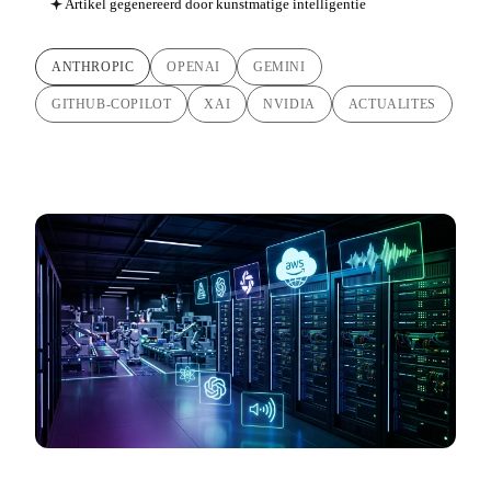
Artikel gegenereerd door kunstmatige intelligentie
ANTHROPIC
OPENAI
GEMINI
GITHUB-COPILOT
XAI
NVIDIA
ACTUALITES