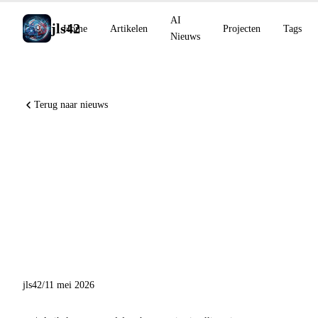
AI
jls42
Home
Artikelen
Projecten
Tags
Nieuws
Terug naar nieuws
OpenAI DeployCo lanceert
met 4 miljard, Claude
Platform op AWS
beschikbaar, Grok Voice
Think Fast 1.0
jls42
/
11 mei 2026