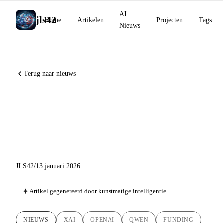
AI
jls42
Home
Artikelen
Projecten
Tags
Nieuws
Terug naar nieuws
AI Nieuws 13 januari 2026:
xAI haalt $20B op, OpenAI
neemt Torch over
JLS42
/
13 januari 2026
Artikel gegenereerd door kunstmatige intelligentie
NIEUWS
XAI
OPENAI
QWEN
FUNDING