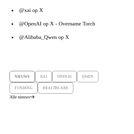
@xai op X
@OpenAI op X - Overname Torch
@Alibaba_Qwen op X
NIEUWS
XAI
OPENAI
QWEN
FUNDING
HEALTHCARE
Alle nieuws