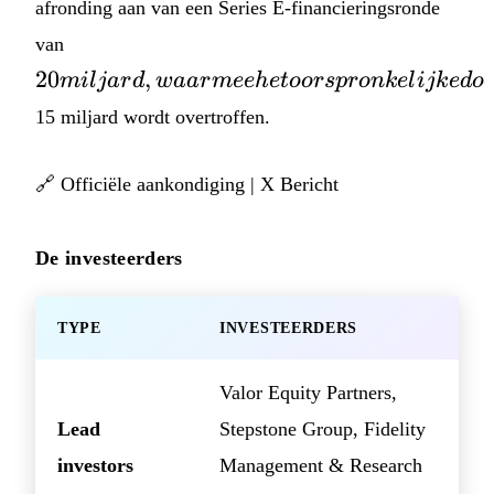
afronding aan van een Series E-financieringsronde
20 miljard,
van
waarmee het
20
,
mi
l
ja
r
d
w
aa
r
m
ee
h
e
t
oors
p
ro
nk
e
l
ijk
e
d
o
oorspronkelijke
15 miljard wordt overtroffen.
doel van
🔗
Officiële aankondiging
|
X Bericht
De investeerders
TYPE
INVESTEERDERS
Valor Equity Partners,
Lead
Stepstone Group, Fidelity
investors
Management & Research