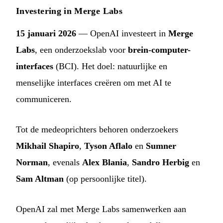
Investering in Merge Labs
15 januari 2026
— OpenAI investeert in
Merge
Labs
, een onderzoekslab voor
brein-computer-
interfaces
(BCI). Het doel: natuurlijke en
menselijke interfaces creëren om met AI te
communiceren.
Tot de medeoprichters behoren onderzoekers
Mikhail Shapiro
,
Tyson Aflalo
en
Sumner
Norman
, evenals
Alex Blania
,
Sandro Herbig
en
Sam Altman
(op persoonlijke titel).
OpenAI zal met Merge Labs samenwerken aan