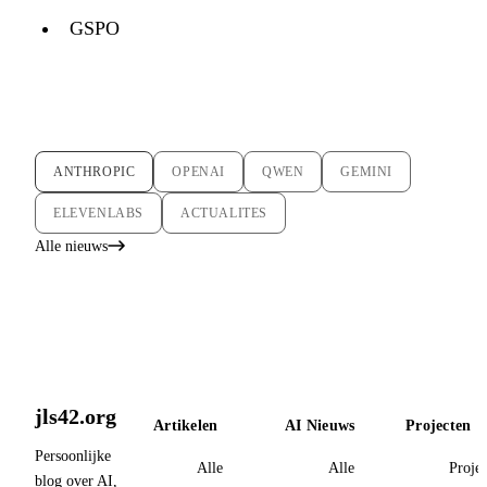
GSPO
ANTHROPIC
OPENAI
QWEN
GEMINI
ELEVENLABS
ACTUALITES
Alle nieuws
jls42.org
Artikelen
AI Nieuws
Projecten
Persoonlijke
Alle
Alle
Proje
blog over AI,