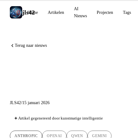
AI
jls42
Home
Artikelen
Projecten
Tags
Nieuws
Terug naar nieuws
AI Nieuws 15 januari 2026:
Anthropic Labs, OpenAI +
Cerebras, Qwen Guard
JLS42
/
15 januari 2026
Artikel gegenereerd door kunstmatige intelligentie
ANTHROPIC
OPENAI
QWEN
GEMINI