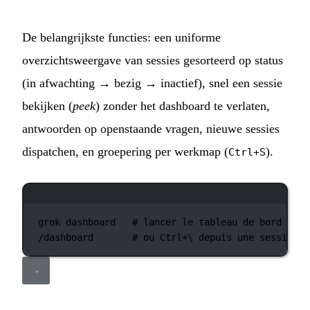
De belangrijkste functies: een uniforme
overzichtsweergave van sessies gesorteerd op status
(in afwachting → bezig → inactief), snel een sessie
bekijken (
peek
) zonder het dashboard te verlaten,
antwoorden op openstaande vragen, nieuwe sessies
dispatchen, en groepering per werkmap (
).
Ctrl+S
Terminalvenster
grok
dashboard
# lancer le tableau de bord
/dashboard
# ou Ctrl+\ depuis une session a