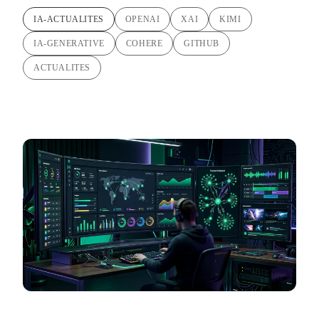
IA-ACTUALITES
OPENAI
XAI
KIMI
IA-GENERATIVE
COHERE
GITHUB
ACTUALITES