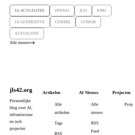
IA-ACTUALITES
OPENAI
XAI
KIMI
IA-GENERATIVE
COHERE
GITHUB
ACTUALITES
Alle nieuws
jls42.org
Artikelen
AI Nieuws
Projecten
Persoonlijke
Alle
Alle
Proje
blog over AI,
artikelen
nieuws
infrastructuur
en tech
Tags
RSS
projecten
Feed
RSS