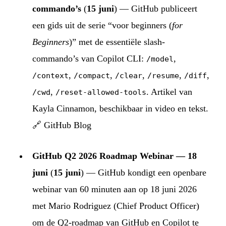
commando’s
(
15 juni
) — GitHub publiceert
een gids uit de serie “voor beginners (
for
Beginners
)” met de essentiële slash-
commando’s van Copilot CLI:
,
/model
,
,
,
,
,
/context
/compact
/clear
/resume
/diff
,
. Artikel van
/cwd
/reset-allowed-tools
Kayla Cinnamon, beschikbaar in video en tekst.
🔗
GitHub Blog
GitHub Q2 2026 Roadmap Webinar — 18
juni
(
15 juni
) — GitHub kondigt een openbare
webinar van 60 minuten aan op 18 juni 2026
met Mario Rodriguez (Chief Product Officer)
om de Q2-roadmap van GitHub en Copilot te