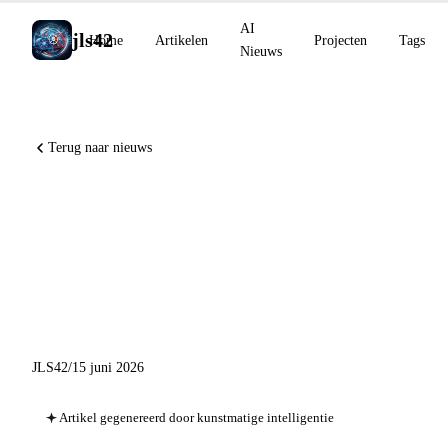
AI
jls42
Home
Artikelen
Projecten
Tags
Nieuws
Terug naar nieuws
OpenAI Partner Network,
Grok Agent Dashboard en
Kimi K2.7 HighSpeed: 15 juni
2026 in AI
JLS42
/
15 juni 2026
Artikel gegenereerd door kunstmatige intelligentie