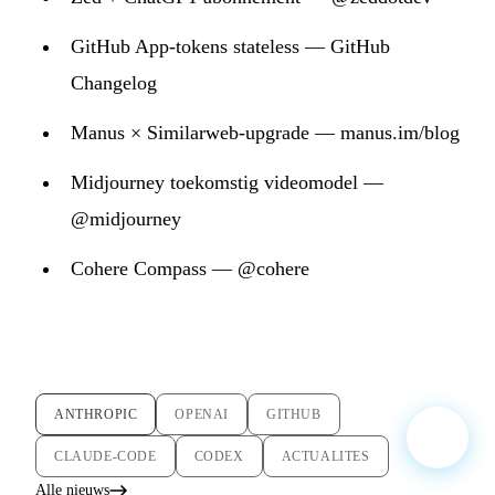
GitHub App-tokens stateless — GitHub
Changelog
Manus × Similarweb-upgrade — manus.im/blog
Midjourney toekomstig videomodel —
@midjourney
Cohere Compass — @cohere
ANTHROPIC
OPENAI
GITHUB
CLAUDE-CODE
CODEX
ACTUALITES
Alle nieuws