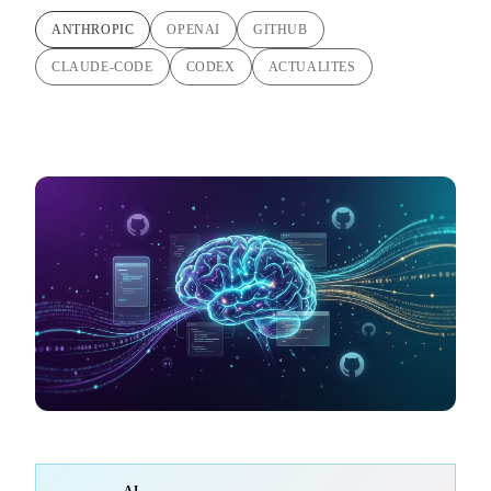
ANTHROPIC
OPENAI
GITHUB
CLAUDE-CODE
CODEX
ACTUALITES
AI-