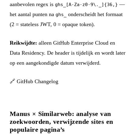
aanbevolen regex is
—
ghs_[A-Za-z0-9\._]{36,}
het aantal punten na
onderscheidt het formaat
ghs_
(2 = stateless JWT, 0 = opaque token).
Reikwijdte:
alleen GitHub Enterprise Cloud en
Data Residency. De header is tijdelijk en wordt later
op een aangekondigde datum verwijderd.
🔗
GitHub Changelog
Manus × Similarweb: analyse van
zoekwoorden, verwijzende sites en
populaire pagina’s