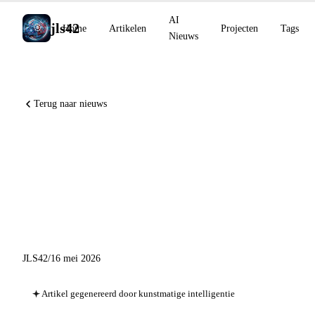
AI
jls42
Home
Artikelen
Projecten
Tags
Nieuws
Terug naar nieuws
Anthropic-programmeerbare
krediet vanaf 15 juni,
geoptimaliseerde Codex UI,
stateless GitHub App-tokens
JLS42
/
16 mei 2026
Artikel gegenereerd door kunstmatige intelligentie