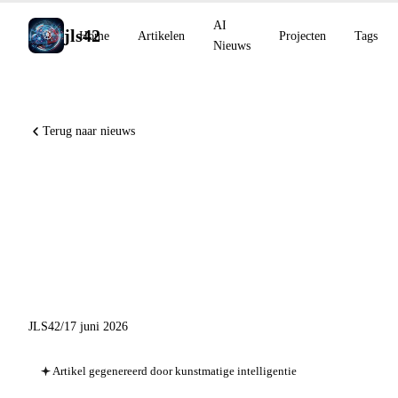
AI
jls42
Home
Artikelen
Projecten
Tags
Nieuws
Terug naar nieuws
GitHub Copilot Auto Mode
GA en Agent Finder, Google
Home Speaker voor Gemini,
xAI Grok 4.3 op Bedrock
JLS42
/
17 juni 2026
Artikel gegenereerd door kunstmatige intelligentie