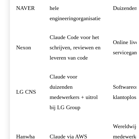
NAVER
hele
Duizenden 
engineeringorganisatie
Claude Code voor het
Online live
Nexon
schrijven, reviewen en
servicegam
leveren van code
Claude voor
duizenden
Softwareon
LG CNS
medewerkers + uitrol
klantoploss
bij LG Group
Wereldwijd
Hanwha
Claude via AWS
medewerke