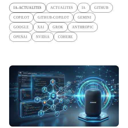
IA-ACTUALITES
ACTUALITES
IA
GITHUB
COPILOT
GITHUB-COPILOT
GEMINI
GOOGLE
XAI
GROK
ANTHROPIC
OPENAI
NVIDIA
COHERE