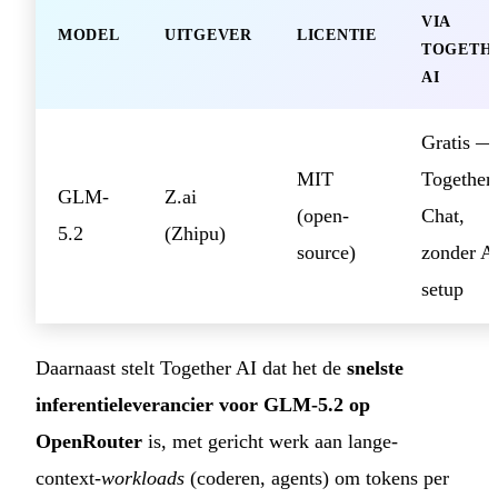
VIA
MODEL
UITGEVER
LICENTIE
TOGETH
AI
Gratis —
MIT
Together
GLM-
Z.ai
(open-
Chat,
5.2
(Zhipu)
source)
zonder A
setup
Daarnaast stelt Together AI dat het de
snelste
inferentieleverancier voor GLM-5.2 op
OpenRouter
is, met gericht werk aan lange-
context-
workloads
(coderen, agents) om tokens per