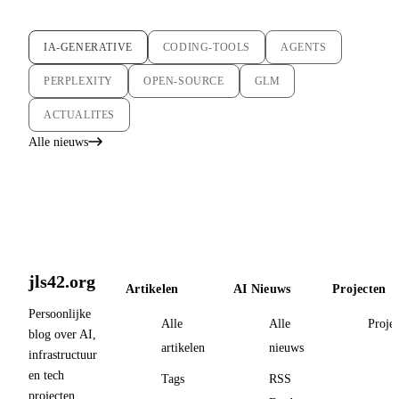
IA-GENERATIVE
CODING-TOOLS
AGENTS
PERPLEXITY
OPEN-SOURCE
GLM
ACTUALITES
Alle nieuws
jls42.org
Artikelen
AI Nieuws
Projecten
Persoonlijke
Alle
Alle
Proje
blog over AI,
artikelen
nieuws
infrastructuur
en tech
Tags
RSS
projecten