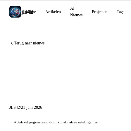
AI
jls42
Home
Artikelen
Projecten
Tags
Nieuws
Terug naar nieuws
Perplexity Computer schakelt
op kruissnelheid, GLM-5.2
gratis op Together AI,
agentische code-tools
JLS42
/
21 juni 2026
Artikel gegenereerd door kunstmatige intelligentie