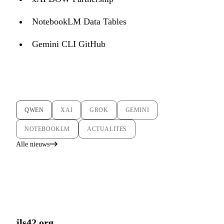
NotebookLM Data Tables
Gemini CLI GitHub
QWEN
XAI
GROK
GEMINI
NOTEBOOKLM
ACTUALITES
Alle nieuws
jls42.org