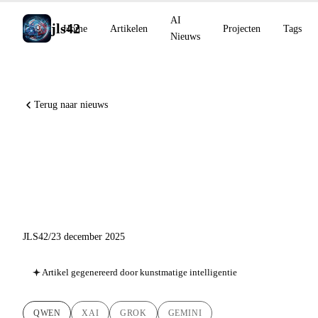
AI
jls42
Home
Artikelen
Projecten
Tags
Nieuws
Terug naar nieuws
AI-nieuws van 23 december:
Qwen, xAI en Gemini aan het
einde van het jaar
JLS42
/
23 december 2025
Artikel gegenereerd door kunstmatige intelligentie
QWEN
XAI
GROK
GEMINI