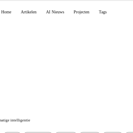
Home
Artikelen
AI Nieuws
Projecten
Tags
d in bèta, Anthropic 
, ElevenLabs Music v
atige intelligentie