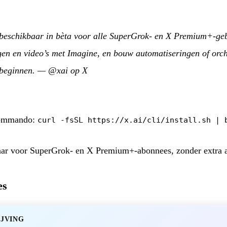
 beschikbaar in bèta voor alle SuperGrok- en X Premium+-ge
en en video’s met Imagine, en bouw automatiseringen of orch
 beginnen.
—
@xai op X
 commando:
curl -fsSL https://x.ai/cli/install.sh | 
baar voor SuperGrok- en X Premium+-abonnees, zonder extra
es
IJVING