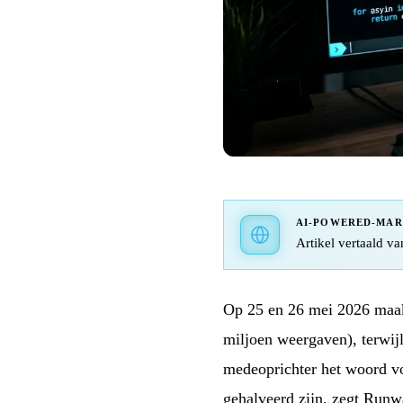
AI-POWERED-MA
Artikel vertaald va
Op 25 en 26 mei 2026 maak
miljoen weergaven), terwijl
medeoprichter het woord voe
gehalveerd zijn, zegt Runwa