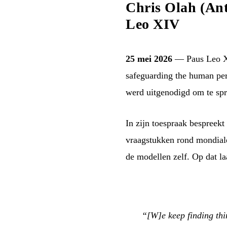
Chris Olah (Ant
Leo XIV
25 mei 2026
— Paus Leo XI
safeguarding the human pers
werd uitgenodigd om te spre
In zijn toespraak bespreekt
vraagstukken rond mondiale 
de modellen zelf. Op dat laa
“[W]e keep finding thin