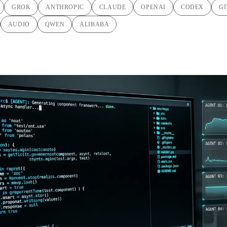
GROK
ANTHROPIC
CLAUDE
OPENAI
CODEX
G
AUDIO
QWEN
ALIBABA