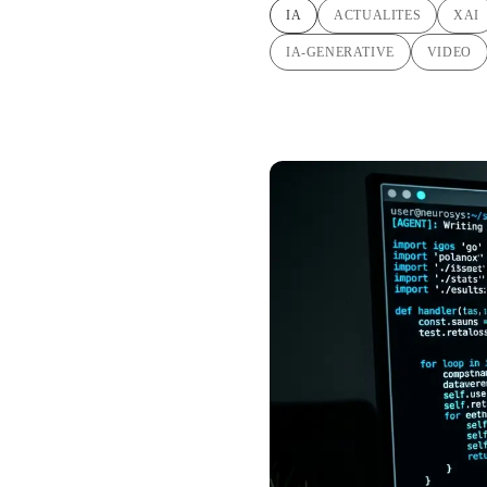
IA
ACTUALITES
XAI
IA-GENERATIVE
VIDEO