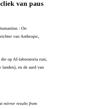
ycliek van paus
 humanitas : On
prichter van Anthropic,
die op AI-laboratoria rust,
e landen), en de aard van
at mirror results from