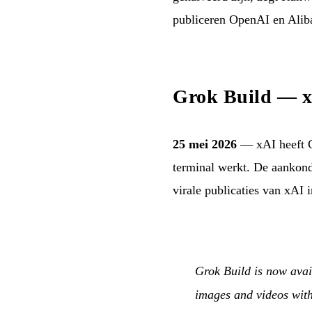
publiceren OpenAI en Aliba
Grok Build — xA
25 mei 2026
— xAI heeft Gr
terminal werkt. De aankon
virale publicaties van xAI
Grok Build is now ava
images and videos with 