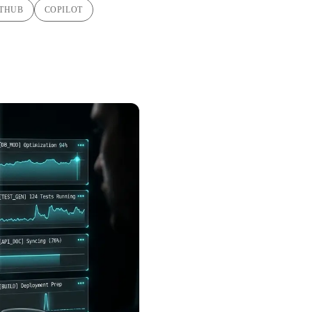
ITHUB
COPILOT