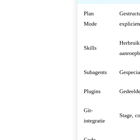
Plan
Gestruct
Mode
expliciet
Herbruik
Skills
aanroep
Subagents
Gespecia
Plugins
Gedeelde
Git-
Stage, c
integratie
Code