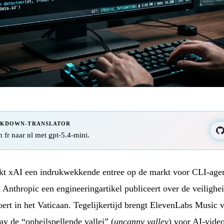
RKDOWN-TRANSLATOR
n fr naar nl met gpt-5.4-mini.
t xAI een indrukwekkende entree op de markt voor CLI-agen
 Anthropic een engineeringartikel publiceert over de veilighei
rt in het Vaticaan. Tegelijkertijd brengt ElevenLabs Music v
y de “onheilspellende vallei” (
uncanny valley
) voor AI-vide