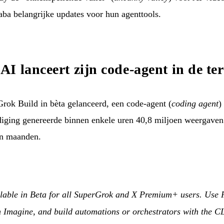
ba belangrijke updates voor hun agenttools.
I lanceert zijn code-agent in de te
ok Build in bèta gelanceerd, een code-agent (
coding agent
)
diging genereerde binnen enkele uren 40,8 miljoen weergave
 in maanden.
ilable in Beta for all SuperGrok and X Premium+ users. Use 
Imagine, and build automations or orchestrators with the CLI. 