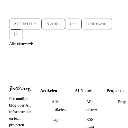
ACTUALITES
NVIDIA
CES
HARDWARE
IA
Alle nieuws
jls42.org
Artikelen
AI Nieuws
Projecten
Persoonlijke
Alle
Alle
Proje
blog over AI,
artikelen
nieuws
infrastructuur
en tech
Tags
RSS
projecten
Feed