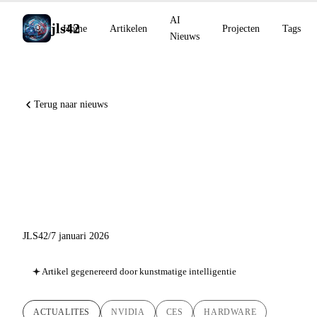
AI
jls42
Home
Artikelen
Projecten
Tags
Nieuws
Terug naar nieuws
NVIDIA CES 2026: Vera
CPU, Rubin, Alpamayo en de
AI-revolutie
JLS42
/
7 januari 2026
Artikel gegenereerd door kunstmatige intelligentie
ACTUALITES
NVIDIA
CES
HARDWARE