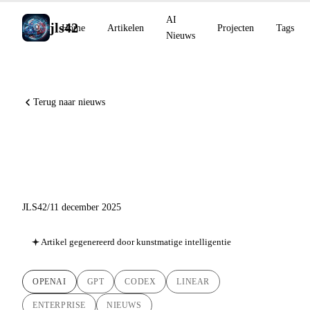
AI
jls42
Home
Artikelen
Projecten
Tags
Nieuws
Terug naar nieuws
GPT-5.2 en Codex for Linear:
OpenAI legt de basis
JLS42
/
11 december 2025
Artikel gegenereerd door kunstmatige intelligentie
OPENAI
GPT
CODEX
LINEAR
ENTERPRISE
NIEUWS