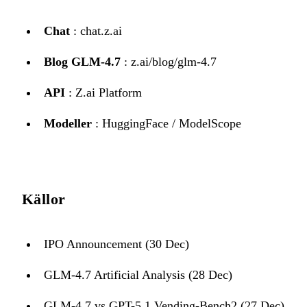
Chat
:
chat.z.ai
Blog GLM-4.7
:
z.ai/blog/glm-4.7
API
:
Z.ai Platform
Modeller
:
HuggingFace
/
ModelScope
Källor
IPO Announcement (30 Dec)
GLM-4.7 Artificial Analysis (28 Dec)
GLM-4.7 vs GPT-5.1 Vending-Bench2 (27 Dec)