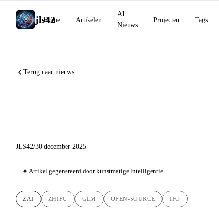
AI
jls42
Home
Artikelen
Projecten
Tags
Nieuws
Terug naar nieuws
Z.ai: GLM-4.7 domineert
open-source en IPO nadert
JLS42
/
30 december 2025
Artikel gegenereerd door kunstmatige intelligentie
ZAI
ZHIPU
GLM
OPEN-SOURCE
IPO