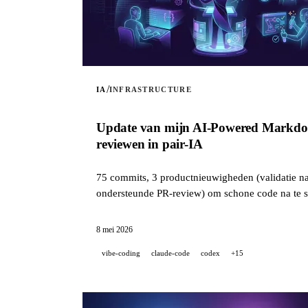
/
IA
INFRASTRUCTURE
Update van mijn AI-Powered Markdown 
reviewen in pair-IA
75 commits, 3 productnieuwigheden (validatie na v
ondersteunde PR-review) om schone code na te st
8 mei 2026
vibe-coding
claude-code
codex
+15