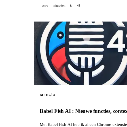
astro
migration
ia
+2
/
BLOG
IA
Babel Fish AI : Nieuwe functies, conte
Met Babel Fish AI heb ik al een Chrome-extensie